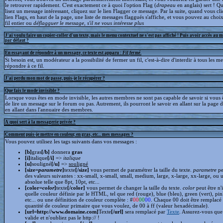
le retrouver rapidement. C'est exactement ce à quoi l'option Flag (
drapeau
en anglais) sert ! 
lisez un message intéressant, cliquez sur le lien Flagger ce message. Par la suite, quand vous cli
lien Flags, en haut de la page, une liste de messages flaggués s'affiche, et vous pouvez au choix
fil entier ou
déflagguer
le message, s'il ne vous intéresse plus
J'ai voulu faire un copier-coller d'un texte, mais le menu contextuel ne s'est pas affiché ! Puis avoir accès au 
par défaut ?
En essayant de répondre à un message, ce texte est apparu :
Fil fermé
.
Si besoin est, un modérateur a la possibilité de fermer un fil, c'est-à-dire d'interdir à tous les 
répondre à ce fil.
J'ai perdu mon mot de passe, puis-je le récupérer ?
Que fais le mode invisible ?
Lorsque vous êtes en mode invisible, les autres membres ne sont pas capable de savoir si vous ê
de lire un message sur le forum ou pas. Autrement, ils pourront le savoir en allant sur la page d
en allant dans l'annuaire des membres.
A quoi sert à la messagerie privée ?
Comment puis-je mettre en couleur, en gras, etc... mes messages ?
Vous pouvez utilisez les tags suivants dans vos messages :
[b]
gras
[/b]
donnera
gras
[i]
italique
[/i]
=>
italique
[u]
souligné
[/u]
=>
souligné
[size=
parametre
]
texte
[/size]
vous permet de paramétrer la taille du texte.
parametre
pe
des valeurs suivantes : xx-small, x-small, small, medium, large, x-large, xx-large, ou 
absolue telle que 8pt, 10pt, etc...
[color=
color
]
texte
[/color]
vous permet de changer la taille du texte.
color
peut être n'
quelle couleur définie par le HTML, tel que red (rouge), blue (bleu), green (vert), pin
etc... ou une définition de couleur complète : #
00
00
00
. Chaque 00 doit être remplacé 
quantité de couleur primaire que vous voulez, de 00 à ff (valeur hexadécimale).
[url=http://www.domaine.com]
Texte
[/url]
sera remplacé par
Texte
. Assurez-vous que 
valide et n'oubliez pas le http:// !