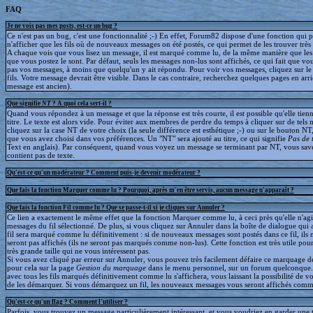
FAQ
Je ne vois pas mes posts, est-ce un bug ?
Ce n'est pas un bug, c'est une fonctionnalité ;-) En effet, Forum82 dispose d'une fonction qui 
n'afficher que les fils où de nouveaux messages on été postés, ce qui permet de les trouver trè
A chaque vois que vous lisez un message, il est marqué comme lu, de la même manière que le
que vous postez le sont. Par défaut, seuls les messages non-lus sont affichés, ce qui fait que v
pas vos messages, à moins que quelqu'un y ait répondu. Pour voir vos messages, cliquez sur le 
fils. Votre message devrait être visible. Dans le cas contraire, recherchez quelques pages en arriè
message est ancien).
Que signifie
NT
? A quoi cela sert-il ?
Quand vous répondez à un message et que la réponse est très courte, il est possible qu'elle tien
titre. Le texte est alors vide. Pour éviter aux membres de perdre du temps à cliquer sur de tels 
cliquez sur la case NT de votre choix (la seule différence est esthétique ;-) ou sur le bouton NT
que vous avez choisi dans vos préférences. Un "NT" sera ajouté au titre, ce qui signifie
Pas de 
Text en anglais). Par conséquent, quand vous voyez un message se terminant par NT, vous save
contient pas de texte.
Qu'est-ce qu'un modérateur ? Comment puis-je devenir modérateur ?
Que fais la fonction Marquer comme lu ? Pourquoi, après m'en être servis, aucun message n'apparaît ?
Que fais la fonction Fil comme lu ? Que se passe-t-il si je cliques sur Annuler ?
Ce lien a exactement le même effet que la fonction Marquer comme lu, à ceci près qu'elle n'agit
messages du fil sélectionné. De plus, si vous cliquez sur Annuler dans la boîte de dialogue qui a
fil sera marqué comme lu définitivement : si de nouveaux messages sont postés dans ce fil, ils 
seront pas affichés (ils ne seront pas marqués comme non-lus). Cette fonction est très utile pour
très grande taille qui ne vous intéressent pas.
Si vous avez cliqué par erreur sur Annuler, vous pouvez très facilement défaire ce marquage déf
pour cela sur la page
Gestion du marquage
dans le menu personnel, sur un forum quelconque
avec tous les fils marqués définitivement comme lu s'affichera, vous laissant la possibilité de voi
de les démarquer. Si vous démarquez un fil, les nouveaux messages vous seront affichés comm
Qu'est-ce qu'un flag ? Comment l'utiliser ?
Parfois, vous trouvez un message particulièrement intéressant, et vous voudriez en garder une t