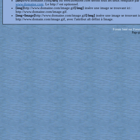
[url]
www.domaine.com
[/url]
ou
www.domaine.com
seront tous les deux remplacé par
www.domaine.com
. Le http:// est optionnel.
[img]
http://www.domaine.com/image.gif
[/img]
insère une image se trouvant ici :
http://www.domaine.com/image.gif.
[img=Image]
http://www.domaine.com/image.gif
[/img]
insère une image se trouvant i
http://www.domain.com/image.gif, avec l'attribut alt défini à Image.
Forum basé sur Foru
Page g