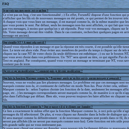
FAQ
Je ne vois pas mes posts, est-ce un bug ?
Ce n'est pas un bug, c'est une fonctionnalité ;-) En effet, Forum82 dispose d'une fonction qui 
n'afficher que les fils où de nouveaux messages on été postés, ce qui permet de les trouver trè
A chaque vois que vous lisez un message, il est marqué comme lu, de la même manière que le
que vous postez le sont. Par défaut, seuls les messages non-lus sont affichés, ce qui fait que v
pas vos messages, à moins que quelqu'un y ait répondu. Pour voir vos messages, cliquez sur le 
fils. Votre message devrait être visible. Dans le cas contraire, recherchez quelques pages en arriè
message est ancien).
Que signifie
NT
? A quoi cela sert-il ?
Quand vous répondez à un message et que la réponse est très courte, il est possible qu'elle tien
titre. Le texte est alors vide. Pour éviter aux membres de perdre du temps à cliquer sur de tels 
cliquez sur la case NT de votre choix (la seule différence est esthétique ;-) ou sur le bouton NT
que vous avez choisi dans vos préférences. Un "NT" sera ajouté au titre, ce qui signifie
Pas de 
Text en anglais). Par conséquent, quand vous voyez un message se terminant par NT, vous save
contient pas de texte.
Qu'est-ce qu'un modérateur ? Comment puis-je devenir modérateur ?
Que fais la fonction Marquer comme lu ? Pourquoi, après m'en être servis, aucun message n'apparaît ?
Souvent, vous ne voulez pas lire plusieurs messages. Le problème est que ces messages sont to
marqués comme non-lu, et continuent de s'afficher en mode Non-lus. Pour éviter cela, utilisez 
Marquer comme lu : selon l'option choisie (en fonction de la date, seulement les messages affic
page, etc...) les messages correspondants seront marqués comme lu, de manière à ce qu'ils n'ap
plus dans l'affichage par défaut. Bien sûr, vous pouvez toujours les faire afficher en cliquant s
fils.
Que fais la fonction Fil comme lu ? Que se passe-t-il si je cliques sur Annuler ?
Ce lien a exactement le même effet que la fonction Marquer comme lu, à ceci près qu'elle n'agit
messages du fil sélectionné. De plus, si vous cliquez sur Annuler dans la boîte de dialogue qui a
fil sera marqué comme lu définitivement : si de nouveaux messages sont postés dans ce fil, ils 
seront pas affichés (ils ne seront pas marqués comme non-lus). Cette fonction est très utile pour
très grande taille qui ne vous intéressent pas.
Si vous avez cliqué par erreur sur Annuler, vous pouvez très facilement défaire ce marquage déf