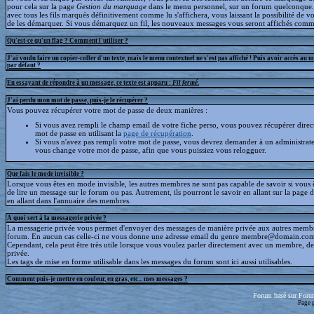
pour cela sur la page
Gestion du marquage
dans le menu personnel, sur un forum quelconque
avec tous les fils marqués définitivement comme lu s'affichera, vous laissant la possibilité de voi
de les démarquer. Si vous démarquez un fil, les nouveaux messages vous seront affichés comm
Qu'est-ce qu'un flag ? Comment l'utiliser ?
J'ai voulu faire un copier-coller d'un texte, mais le menu contextuel ne s'est pas affiché ! Puis avoir accès au 
par défaut ?
En essayant de répondre à un message, ce texte est apparu :
Fil fermé
.
J'ai perdu mon mot de passe, puis-je le récupérer ?
Vous pouvez récupérer votre mot de passe de deux manières :
Si vous avez rempli le champ email de votre fiche perso, vous pouvez récupérer dire
mot de passe en utilisant la
page de récupération
.
Si vous n'avez pas rempli votre mot de passe, vous devrez demander à un administrate
vous change votre mot de passe, afin que vous puissiez vous relogguer.
Que fais le mode invisible ?
Lorsque vous êtes en mode invisible, les autres membres ne sont pas capable de savoir si vous ê
de lire un message sur le forum ou pas. Autrement, ils pourront le savoir en allant sur la page d
en allant dans l'annuaire des membres.
A quoi sert à la messagerie privée ?
La messagerie privée vous permet d'envoyer des messages de manière privée aux autres memb
forum. En aucun cas celle-ci ne vous donne une adresse email du genre membre@domain.com
Cependant, cela peut être très utile lorsque vous voulez parler directement avec un membre, d
privée.
Les tags de mise en forme utilisable dans les messages du forum sont ici aussi utilisables.
Comment puis-je mettre en couleur, en gras, etc... mes messages ?
Forum basé sur Foru
Page 