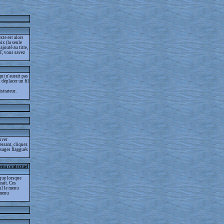
xte est alors
ix (la seule
jouté au titre,
T, vous savez
ui n'aurait pas
t déplacer un fil
strateur.
ouver
essant, cliquez
essages flaggués
menu contextuel
que lorsque
raît. Ces
eul le menu
 menu