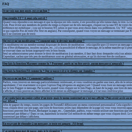
FAQ
Je ne vois pas mes posts, est-ce un bug ?
Que signifie
NT
? A quoi cela sert-il ?
Quand vous répondez à un message et que la réponse est très courte, il est possible qu'elle tienne dans le titre. Le te
vide. Pour éviter aux membres de perdre du temps à cliquer sur de tels messages, cliquez sur la case NT de votre cho
différence est esthétique ;-) ou sur le bouton NT, selon ce que vous avez choisi dans vos préférences. Un "NT" sera a
ce qui signifie
Pas de texte
(No Text en anglais). Par conséquent, quand vous voyez un message se terminant par N
qu'il ne contient pas de texte.
Qu'est-ce qu'un modérateur ? Comment puis-je devenir modérateur ?
Un modérateur est un membre normal disposant de droits de modération : cela signifie que s'il trouve un message q
lieu d'être (diffamation, insultes raciales, etc...) il a la possibilité d'effacer le message, de la même manière qu'il peu
se trouvant dans un forum inaproprié vers le bon forum.
Seul un administrateur peut donner le droit de modération à un membre, il faut faut donc demander cela à un admini
Cependant, sachez que très peu de modérateurs sont en général nécessaires, et qu'ils doivent être de confiance...
Que fais la fonction Marquer comme lu ? Pourquoi, après m'en être servis, aucun message n'apparaît ?
Que fais la fonction Fil comme lu ? Que se passe-t-il si je cliques sur Annuler ?
Qu'est-ce qu'un flag ? Comment l'utiliser ?
Parfois, vous trouvez un message particulièrement intéressant, et vous voudriez en garder une trace, afin de le retr
rapidement. C'est exactement ce à quoi l'option Flag (
drapeau
en anglais) sert ! Quand vous lisez un message intér
sur le lien Flagger ce message. Par la suite, quand vous cliquez sur le lien Flags, en haut de la page, une liste de m
s'affiche, et vous pouvez au choix afficher le fil entier ou
déflagguer
le message, s'il ne vous intéresse plus
J'ai voulu faire un copier-coller d'un texte, mais le menu contextuel ne s'est pas affiché ! Puis avoir accès au 
par défaut ?
Afin de gagner du temps, toutes les pages de Forum82 définissent un menu contextuel personnalisé. Cela signifie 
vous cliquez droit sur une page, une liste de fonctions utiles (qui dépendent de la page où vous vous trouvez) appa
fonctions peuvent être Poster, Recharger la page, etc... Cependant, parfois, vous voulez utiliser une fonction que s
contextuel par défaut a ! Dans ce cas, maintenez la touche Ctrl enfoncée en même temps que vous cliquez droit. Le
contextuel par défaut s'affichera.
En essayant de répondre à un message, ce texte est apparu :
Fil fermé
.
J'ai perdu mon mot de passe, puis-je le récupérer ?