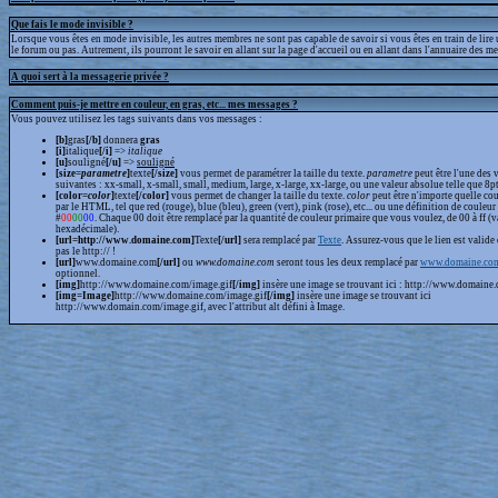
Que fais le mode invisible ?
Lorsque vous êtes en mode invisible, les autres membres ne sont pas capable de savoir si vous êtes en train de lire
le forum ou pas. Autrement, ils pourront le savoir en allant sur la page d'accueil ou en allant dans l'annuaire des m
A quoi sert à la messagerie privée ?
Comment puis-je mettre en couleur, en gras, etc... mes messages ?
Vous pouvez utilisez les tags suivants dans vos messages :
[b]
gras
[/b]
donnera
gras
[i]
italique
[/i]
=>
italique
[u]
souligné
[/u]
=>
souligné
[size=
parametre
]
texte
[/size]
vous permet de paramétrer la taille du texte.
parametre
peut être l'une des 
suivantes : xx-small, x-small, small, medium, large, x-large, xx-large, ou une valeur absolue telle que 8pt,
[color=
color
]
texte
[/color]
vous permet de changer la taille du texte.
color
peut être n'importe quelle cou
par le HTML, tel que red (rouge), blue (bleu), green (vert), pink (rose), etc... ou une définition de couleur
#
00
00
00
. Chaque 00 doit être remplacé par la quantité de couleur primaire que vous voulez, de 00 à ff (v
hexadécimale).
[url=http://www.domaine.com]
Texte
[/url]
sera remplacé par
Texte
. Assurez-vous que le lien est valide 
pas le http:// !
[url]
www.domaine.com
[/url]
ou
www.domaine.com
seront tous les deux remplacé par
www.domaine.co
optionnel.
[img]
http://www.domaine.com/image.gif
[/img]
insère une image se trouvant ici : http://www.domaine.
[img=Image]
http://www.domaine.com/image.gif
[/img]
insère une image se trouvant ici
http://www.domain.com/image.gif, avec l'attribut alt défini à Image.