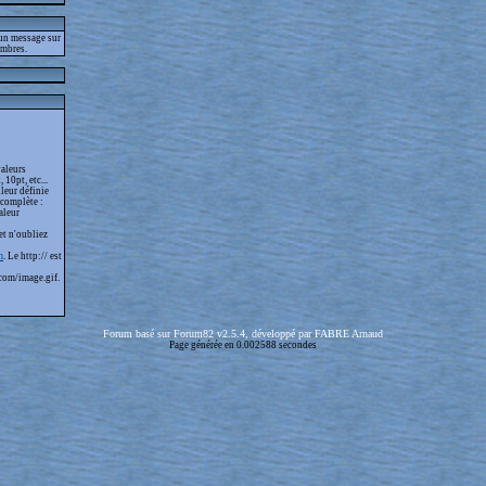
 un message sur
embres.
valeurs
 10pt, etc...
leur définie
 complète :
aleur
et n'oubliez
m
. Le http:// est
com/image.gif.
Forum basé sur Forum82 v2.5.4, développé par FABRE Arnaud
Page générée en 0.002588 secondes