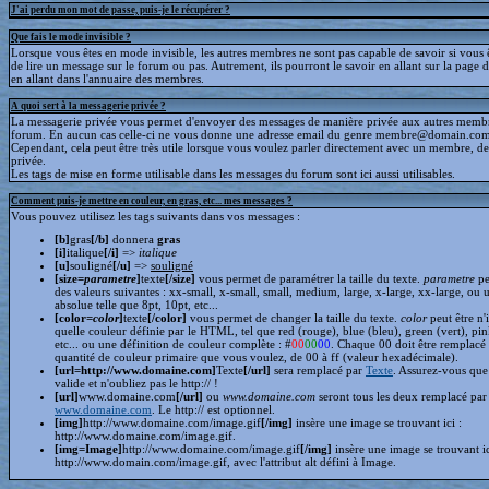
J'ai perdu mon mot de passe, puis-je le récupérer ?
Que fais le mode invisible ?
Lorsque vous êtes en mode invisible, les autres membres ne sont pas capable de savoir si vous ê
de lire un message sur le forum ou pas. Autrement, ils pourront le savoir en allant sur la page d
en allant dans l'annuaire des membres.
A quoi sert à la messagerie privée ?
La messagerie privée vous permet d'envoyer des messages de manière privée aux autres memb
forum. En aucun cas celle-ci ne vous donne une adresse email du genre membre@domain.com
Cependant, cela peut être très utile lorsque vous voulez parler directement avec un membre, d
privée.
Les tags de mise en forme utilisable dans les messages du forum sont ici aussi utilisables.
Comment puis-je mettre en couleur, en gras, etc... mes messages ?
Vous pouvez utilisez les tags suivants dans vos messages :
[b]
gras
[/b]
donnera
gras
[i]
italique
[/i]
=>
italique
[u]
souligné
[/u]
=>
souligné
[size=
parametre
]
texte
[/size]
vous permet de paramétrer la taille du texte.
parametre
pe
des valeurs suivantes : xx-small, x-small, small, medium, large, x-large, xx-large, ou 
absolue telle que 8pt, 10pt, etc...
[color=
color
]
texte
[/color]
vous permet de changer la taille du texte.
color
peut être n'
quelle couleur définie par le HTML, tel que red (rouge), blue (bleu), green (vert), pin
etc... ou une définition de couleur complète : #
00
00
00
. Chaque 00 doit être remplacé 
quantité de couleur primaire que vous voulez, de 00 à ff (valeur hexadécimale).
[url=http://www.domaine.com]
Texte
[/url]
sera remplacé par
Texte
. Assurez-vous que 
valide et n'oubliez pas le http:// !
[url]
www.domaine.com
[/url]
ou
www.domaine.com
seront tous les deux remplacé par
www.domaine.com
. Le http:// est optionnel.
[img]
http://www.domaine.com/image.gif
[/img]
insère une image se trouvant ici :
http://www.domaine.com/image.gif.
[img=Image]
http://www.domaine.com/image.gif
[/img]
insère une image se trouvant i
http://www.domain.com/image.gif, avec l'attribut alt défini à Image.