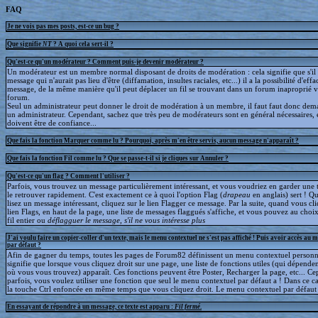
FAQ
Je ne vois pas mes posts, est-ce un bug ?
Que signifie
NT
? A quoi cela sert-il ?
Qu'est-ce qu'un modérateur ? Comment puis-je devenir modérateur ?
Un modérateur est un membre normal disposant de droits de modération : cela signifie que s'il
message qui n'aurait pas lieu d'être (diffamation, insultes raciales, etc...) il a la possibilité d'effa
message, de la même manière qu'il peut déplacer un fil se trouvant dans un forum inaproprié v
forum.
Seul un administrateur peut donner le droit de modération à un membre, il faut faut donc dem
un administrateur. Cependant, sachez que très peu de modérateurs sont en général nécessaires, e
doivent être de confiance...
Que fais la fonction Marquer comme lu ? Pourquoi, après m'en être servis, aucun message n'apparaît ?
Que fais la fonction Fil comme lu ? Que se passe-t-il si je cliques sur Annuler ?
Qu'est-ce qu'un flag ? Comment l'utiliser ?
Parfois, vous trouvez un message particulièrement intéressant, et vous voudriez en garder une t
le retrouver rapidement. C'est exactement ce à quoi l'option Flag (
drapeau
en anglais) sert ! 
lisez un message intéressant, cliquez sur le lien Flagger ce message. Par la suite, quand vous cli
lien Flags, en haut de la page, une liste de messages flaggués s'affiche, et vous pouvez au choix
fil entier ou
déflagguer
le message, s'il ne vous intéresse plus
J'ai voulu faire un copier-coller d'un texte, mais le menu contextuel ne s'est pas affiché ! Puis avoir accès au 
par défaut ?
Afin de gagner du temps, toutes les pages de Forum82 définissent un menu contextuel personna
signifie que lorsque vous cliquez droit sur une page, une liste de fonctions utiles (qui dépende
où vous vous trouvez) apparaît. Ces fonctions peuvent être Poster, Recharger la page, etc... C
parfois, vous voulez utiliser une fonction que seul le menu contextuel par défaut a ! Dans ce c
la touche Ctrl enfoncée en même temps que vous cliquez droit. Le menu contextuel par défaut s
En essayant de répondre à un message, ce texte est apparu :
Fil fermé
.