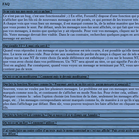
FAQ
Je ne vois pas mes posts, est-ce un bug ?
Ce n'est pas un bug, c'est une fonctionnalité ;-) En effet, Forum82 dispose d'une fonction qui 
n'afficher que les fils où de nouveaux messages on été postés, ce qui permet de les trouver trè
A chaque vois que vous lisez un message, il est marqué comme lu, de la même manière que le
que vous postez le sont. Par défaut, seuls les messages non-lus sont affichés, ce qui fait que v
pas vos messages, à moins que quelqu'un y ait répondu. Pour voir vos messages, cliquez sur le 
fils. Votre message devrait être visible. Dans le cas contraire, recherchez quelques pages en arriè
message est ancien).
Que signifie
NT
? A quoi cela sert-il ?
Quand vous répondez à un message et que la réponse est très courte, il est possible qu'elle tien
titre. Le texte est alors vide. Pour éviter aux membres de perdre du temps à cliquer sur de tels 
cliquez sur la case NT de votre choix (la seule différence est esthétique ;-) ou sur le bouton NT
que vous avez choisi dans vos préférences. Un "NT" sera ajouté au titre, ce qui signifie
Pas de 
Text en anglais). Par conséquent, quand vous voyez un message se terminant par NT, vous save
contient pas de texte.
Qu'est-ce qu'un modérateur ? Comment puis-je devenir modérateur ?
Que fais la fonction Marquer comme lu ? Pourquoi, après m'en être servis, aucun message n'apparaît ?
Souvent, vous ne voulez pas lire plusieurs messages. Le problème est que ces messages sont to
marqués comme non-lu, et continuent de s'afficher en mode Non-lus. Pour éviter cela, utilisez 
Marquer comme lu : selon l'option choisie (en fonction de la date, seulement les messages affic
page, etc...) les messages correspondants seront marqués comme lu, de manière à ce qu'ils n'ap
plus dans l'affichage par défaut. Bien sûr, vous pouvez toujours les faire afficher en cliquant s
fils.
Que fais la fonction Fil comme lu ? Que se passe-t-il si je cliques sur Annuler ?
Qu'est-ce qu'un flag ? Comment l'utiliser ?
J'ai voulu faire un copier-coller d'un texte, mais le menu contextuel ne s'est pas affiché ! Puis avoir accès au 
par défaut ?