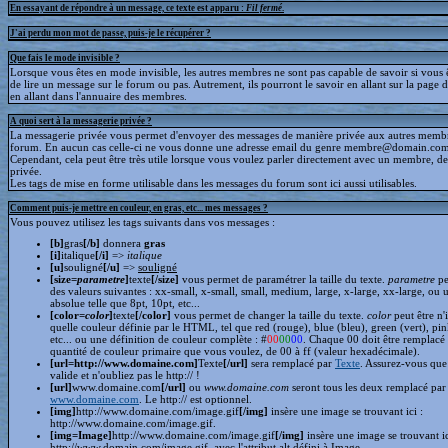
En essayant de répondre à un message, ce texte est apparu :
Fil fermé
.
J'ai perdu mon mot de passe, puis-je le récupérer ?
Que fais le mode invisible ?
Lorsque vous êtes en mode invisible, les autres membres ne sont pas capable de savoir si vous ê
de lire un message sur le forum ou pas. Autrement, ils pourront le savoir en allant sur la page d
en allant dans l'annuaire des membres.
A quoi sert à la messagerie privée ?
La messagerie privée vous permet d'envoyer des messages de manière privée aux autres memb
forum. En aucun cas celle-ci ne vous donne une adresse email du genre membre@domain.com
Cependant, cela peut être très utile lorsque vous voulez parler directement avec un membre, d
privée.
Les tags de mise en forme utilisable dans les messages du forum sont ici aussi utilisables.
Comment puis-je mettre en couleur, en gras, etc... mes messages ?
Vous pouvez utilisez les tags suivants dans vos messages :
[b]
gras
[/b]
donnera
gras
[i]
italique
[/i]
=>
italique
[u]
souligné
[/u]
=>
souligné
[size=
parametre
]
texte
[/size]
vous permet de paramétrer la taille du texte.
parametre
pe
des valeurs suivantes : xx-small, x-small, small, medium, large, x-large, xx-large, ou 
absolue telle que 8pt, 10pt, etc...
[color=
color
]
texte
[/color]
vous permet de changer la taille du texte.
color
peut être n'
quelle couleur définie par le HTML, tel que red (rouge), blue (bleu), green (vert), pin
etc... ou une définition de couleur complète : #
00
00
00
. Chaque 00 doit être remplacé 
quantité de couleur primaire que vous voulez, de 00 à ff (valeur hexadécimale).
[url=http://www.domaine.com]
Texte
[/url]
sera remplacé par
Texte
. Assurez-vous que 
valide et n'oubliez pas le http:// !
[url]
www.domaine.com
[/url]
ou
www.domaine.com
seront tous les deux remplacé par
www.domaine.com
. Le http:// est optionnel.
[img]
http://www.domaine.com/image.gif
[/img]
insère une image se trouvant ici :
http://www.domaine.com/image.gif.
[img=Image]
http://www.domaine.com/image.gif
[/img]
insère une image se trouvant i
http://www.domain.com/image.gif, avec l'attribut alt défini à Image.