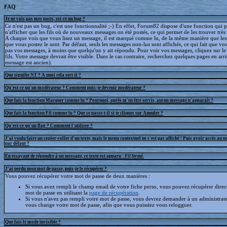
FAQ
Je ne vois pas mes posts, est-ce un bug ?
Ce n'est pas un bug, c'est une fonctionnalité ;-) En effet, Forum82 dispose d'une fonction qui 
n'afficher que les fils où de nouveaux messages on été postés, ce qui permet de les trouver trè
A chaque vois que vous lisez un message, il est marqué comme lu, de la même manière que le
que vous postez le sont. Par défaut, seuls les messages non-lus sont affichés, ce qui fait que v
pas vos messages, à moins que quelqu'un y ait répondu. Pour voir vos messages, cliquez sur le 
fils. Votre message devrait être visible. Dans le cas contraire, recherchez quelques pages en arriè
message est ancien).
Que signifie
NT
? A quoi cela sert-il ?
Qu'est-ce qu'un modérateur ? Comment puis-je devenir modérateur ?
Que fais la fonction Marquer comme lu ? Pourquoi, après m'en être servis, aucun message n'apparaît ?
Que fais la fonction Fil comme lu ? Que se passe-t-il si je cliques sur Annuler ?
Qu'est-ce qu'un flag ? Comment l'utiliser ?
J'ai voulu faire un copier-coller d'un texte, mais le menu contextuel ne s'est pas affiché ! Puis avoir accès au 
par défaut ?
En essayant de répondre à un message, ce texte est apparu :
Fil fermé
.
J'ai perdu mon mot de passe, puis-je le récupérer ?
Vous pouvez récupérer votre mot de passe de deux manières :
Si vous avez rempli le champ email de votre fiche perso, vous pouvez récupérer dire
mot de passe en utilisant la
page de récupération
.
Si vous n'avez pas rempli votre mot de passe, vous devrez demander à un administrate
vous change votre mot de passe, afin que vous puissiez vous relogguer.
Que fais le mode invisible ?