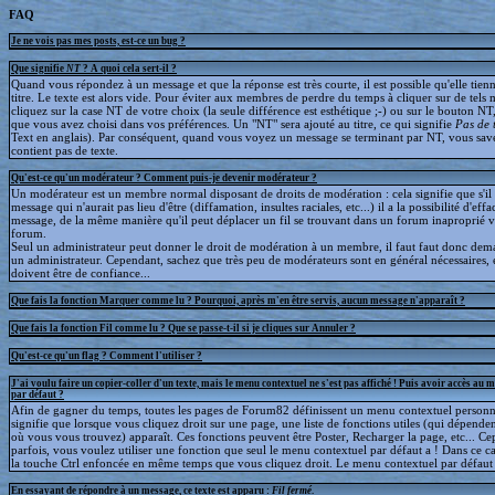
FAQ
Je ne vois pas mes posts, est-ce un bug ?
Que signifie
NT
? A quoi cela sert-il ?
Quand vous répondez à un message et que la réponse est très courte, il est possible qu'elle tien
titre. Le texte est alors vide. Pour éviter aux membres de perdre du temps à cliquer sur de tels 
cliquez sur la case NT de votre choix (la seule différence est esthétique ;-) ou sur le bouton NT
que vous avez choisi dans vos préférences. Un "NT" sera ajouté au titre, ce qui signifie
Pas de 
Text en anglais). Par conséquent, quand vous voyez un message se terminant par NT, vous save
contient pas de texte.
Qu'est-ce qu'un modérateur ? Comment puis-je devenir modérateur ?
Un modérateur est un membre normal disposant de droits de modération : cela signifie que s'il
message qui n'aurait pas lieu d'être (diffamation, insultes raciales, etc...) il a la possibilité d'effa
message, de la même manière qu'il peut déplacer un fil se trouvant dans un forum inaproprié v
forum.
Seul un administrateur peut donner le droit de modération à un membre, il faut faut donc dem
un administrateur. Cependant, sachez que très peu de modérateurs sont en général nécessaires, e
doivent être de confiance...
Que fais la fonction Marquer comme lu ? Pourquoi, après m'en être servis, aucun message n'apparaît ?
Que fais la fonction Fil comme lu ? Que se passe-t-il si je cliques sur Annuler ?
Qu'est-ce qu'un flag ? Comment l'utiliser ?
J'ai voulu faire un copier-coller d'un texte, mais le menu contextuel ne s'est pas affiché ! Puis avoir accès au 
par défaut ?
Afin de gagner du temps, toutes les pages de Forum82 définissent un menu contextuel personna
signifie que lorsque vous cliquez droit sur une page, une liste de fonctions utiles (qui dépende
où vous vous trouvez) apparaît. Ces fonctions peuvent être Poster, Recharger la page, etc... C
parfois, vous voulez utiliser une fonction que seul le menu contextuel par défaut a ! Dans ce c
la touche Ctrl enfoncée en même temps que vous cliquez droit. Le menu contextuel par défaut s
En essayant de répondre à un message, ce texte est apparu :
Fil fermé
.