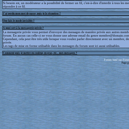
Si besoin est, un modérateur a la possibilité de fermer un fil, c'est-à-dire d'interdir à tous les 
répondre à ce fil.
J'ai perdu mon mot de passe, puis-je le récupérer ?
Que fais le mode invisible ?
A quoi sert à la messagerie privée ?
La messagerie privée vous permet d'envoyer des messages de manière privée aux autres memb
forum. En aucun cas celle-ci ne vous donne une adresse email du genre membre@domain.com
Cependant, cela peut être très utile lorsque vous voulez parler directement avec un membre, d
privée.
Les tags de mise en forme utilisable dans les messages du forum sont ici aussi utilisables.
Comment puis-je mettre en couleur, en gras, etc... mes messages ?
Forum basé sur Foru
Page g