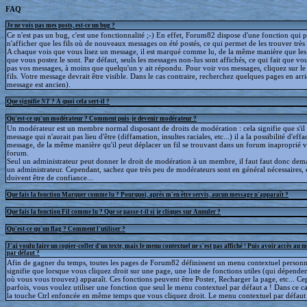
FAQ
Je ne vois pas mes posts, est-ce un bug ?
Ce n'est pas un bug, c'est une fonctionnalité ;-) En effet, Forum82 dispose d'une fonction qui 
n'afficher que les fils où de nouveaux messages on été postés, ce qui permet de les trouver trè
A chaque vois que vous lisez un message, il est marqué comme lu, de la même manière que le
que vous postez le sont. Par défaut, seuls les messages non-lus sont affichés, ce qui fait que v
pas vos messages, à moins que quelqu'un y ait répondu. Pour voir vos messages, cliquez sur le 
fils. Votre message devrait être visible. Dans le cas contraire, recherchez quelques pages en arriè
message est ancien).
Que signifie
NT
? A quoi cela sert-il ?
Qu'est-ce qu'un modérateur ? Comment puis-je devenir modérateur ?
Un modérateur est un membre normal disposant de droits de modération : cela signifie que s'il
message qui n'aurait pas lieu d'être (diffamation, insultes raciales, etc...) il a la possibilité d'effa
message, de la même manière qu'il peut déplacer un fil se trouvant dans un forum inaproprié v
forum.
Seul un administrateur peut donner le droit de modération à un membre, il faut faut donc dem
un administrateur. Cependant, sachez que très peu de modérateurs sont en général nécessaires, e
doivent être de confiance...
Que fais la fonction Marquer comme lu ? Pourquoi, après m'en être servis, aucun message n'apparaît ?
Que fais la fonction Fil comme lu ? Que se passe-t-il si je cliques sur Annuler ?
Qu'est-ce qu'un flag ? Comment l'utiliser ?
J'ai voulu faire un copier-coller d'un texte, mais le menu contextuel ne s'est pas affiché ! Puis avoir accès au 
par défaut ?
Afin de gagner du temps, toutes les pages de Forum82 définissent un menu contextuel personna
signifie que lorsque vous cliquez droit sur une page, une liste de fonctions utiles (qui dépende
où vous vous trouvez) apparaît. Ces fonctions peuvent être Poster, Recharger la page, etc... C
parfois, vous voulez utiliser une fonction que seul le menu contextuel par défaut a ! Dans ce c
la touche Ctrl enfoncée en même temps que vous cliquez droit. Le menu contextuel par défaut s