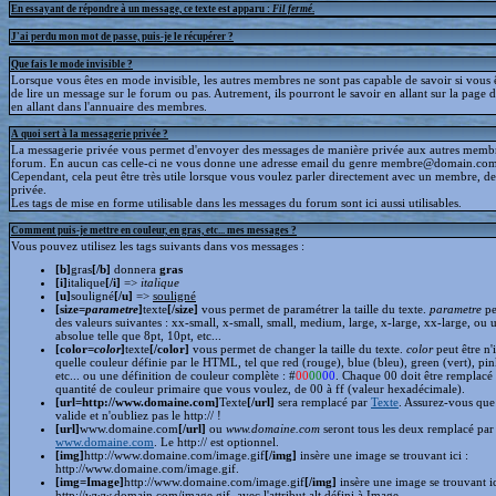
En essayant de répondre à un message, ce texte est apparu :
Fil fermé
.
J'ai perdu mon mot de passe, puis-je le récupérer ?
Que fais le mode invisible ?
Lorsque vous êtes en mode invisible, les autres membres ne sont pas capable de savoir si vous ê
de lire un message sur le forum ou pas. Autrement, ils pourront le savoir en allant sur la page d
en allant dans l'annuaire des membres.
A quoi sert à la messagerie privée ?
La messagerie privée vous permet d'envoyer des messages de manière privée aux autres memb
forum. En aucun cas celle-ci ne vous donne une adresse email du genre membre@domain.com
Cependant, cela peut être très utile lorsque vous voulez parler directement avec un membre, d
privée.
Les tags de mise en forme utilisable dans les messages du forum sont ici aussi utilisables.
Comment puis-je mettre en couleur, en gras, etc... mes messages ?
Vous pouvez utilisez les tags suivants dans vos messages :
[b]
gras
[/b]
donnera
gras
[i]
italique
[/i]
=>
italique
[u]
souligné
[/u]
=>
souligné
[size=
parametre
]
texte
[/size]
vous permet de paramétrer la taille du texte.
parametre
pe
des valeurs suivantes : xx-small, x-small, small, medium, large, x-large, xx-large, ou 
absolue telle que 8pt, 10pt, etc...
[color=
color
]
texte
[/color]
vous permet de changer la taille du texte.
color
peut être n'
quelle couleur définie par le HTML, tel que red (rouge), blue (bleu), green (vert), pin
etc... ou une définition de couleur complète : #
00
00
00
. Chaque 00 doit être remplacé 
quantité de couleur primaire que vous voulez, de 00 à ff (valeur hexadécimale).
[url=http://www.domaine.com]
Texte
[/url]
sera remplacé par
Texte
. Assurez-vous que 
valide et n'oubliez pas le http:// !
[url]
www.domaine.com
[/url]
ou
www.domaine.com
seront tous les deux remplacé par
www.domaine.com
. Le http:// est optionnel.
[img]
http://www.domaine.com/image.gif
[/img]
insère une image se trouvant ici :
http://www.domaine.com/image.gif.
[img=Image]
http://www.domaine.com/image.gif
[/img]
insère une image se trouvant i
http://www.domain.com/image.gif, avec l'attribut alt défini à Image.