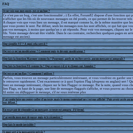
FAQ
Je ne vois pas mes posts, est-ce un bug ?
Ce n'est pas un bug, c'est une fonctionnalité ;-) En effet, Forum82 dispose d'une fonction qui 
n'afficher que les fils où de nouveaux messages on été postés, ce qui permet de les trouver trè
A chaque vois que vous lisez un message, il est marqué comme lu, de la même manière que le
que vous postez le sont. Par défaut, seuls les messages non-lus sont affichés, ce qui fait que v
pas vos messages, à moins que quelqu'un y ait répondu. Pour voir vos messages, cliquez sur le 
fils. Votre message devrait être visible. Dans le cas contraire, recherchez quelques pages en arriè
message est ancien).
Que signifie
NT
? A quoi cela sert-il ?
Qu'est-ce qu'un modérateur ? Comment puis-je devenir modérateur ?
Que fais la fonction Marquer comme lu ? Pourquoi, après m'en être servis, aucun message n'apparaît ?
Que fais la fonction Fil comme lu ? Que se passe-t-il si je cliques sur Annuler ?
Qu'est-ce qu'un flag ? Comment l'utiliser ?
Parfois, vous trouvez un message particulièrement intéressant, et vous voudriez en garder une t
le retrouver rapidement. C'est exactement ce à quoi l'option Flag (
drapeau
en anglais) sert ! 
lisez un message intéressant, cliquez sur le lien Flagger ce message. Par la suite, quand vous cli
lien Flags, en haut de la page, une liste de messages flaggués s'affiche, et vous pouvez au choix
fil entier ou
déflagguer
le message, s'il ne vous intéresse plus
J'ai voulu faire un copier-coller d'un texte, mais le menu contextuel ne s'est pas affiché ! Puis avoir accès au 
par défaut ?
En essayant de répondre à un message, ce texte est apparu :
Fil fermé
.
J'ai perdu mon mot de passe, puis-je le récupérer ?
Que fais le mode invisible ?
A quoi sert à la messagerie privée ?