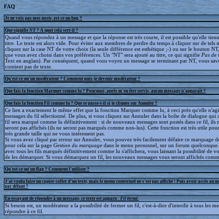
FAQ
Je ne vois pas mes posts, est-ce un bug ?
Que signifie
NT
? A quoi cela sert-il ?
Quand vous répondez à un message et que la réponse est très courte, il est possible qu'elle tien
titre. Le texte est alors vide. Pour éviter aux membres de perdre du temps à cliquer sur de tels 
cliquez sur la case NT de votre choix (la seule différence est esthétique ;-) ou sur le bouton NT
que vous avez choisi dans vos préférences. Un "NT" sera ajouté au titre, ce qui signifie
Pas de 
Text en anglais). Par conséquent, quand vous voyez un message se terminant par NT, vous save
contient pas de texte.
Qu'est-ce qu'un modérateur ? Comment puis-je devenir modérateur ?
Que fais la fonction Marquer comme lu ? Pourquoi, après m'en être servis, aucun message n'apparaît ?
Que fais la fonction Fil comme lu ? Que se passe-t-il si je cliques sur Annuler ?
Ce lien a exactement le même effet que la fonction Marquer comme lu, à ceci près qu'elle n'agit
messages du fil sélectionné. De plus, si vous cliquez sur Annuler dans la boîte de dialogue qui a
fil sera marqué comme lu définitivement : si de nouveaux messages sont postés dans ce fil, ils 
seront pas affichés (ils ne seront pas marqués comme non-lus). Cette fonction est très utile pour
très grande taille qui ne vous intéressent pas.
Si vous avez cliqué par erreur sur Annuler, vous pouvez très facilement défaire ce marquage déf
pour cela sur la page
Gestion du marquage
dans le menu personnel, sur un forum quelconque
avec tous les fils marqués définitivement comme lu s'affichera, vous laissant la possibilité de voi
de les démarquer. Si vous démarquez un fil, les nouveaux messages vous seront affichés comm
Qu'est-ce qu'un flag ? Comment l'utiliser ?
J'ai voulu faire un copier-coller d'un texte, mais le menu contextuel ne s'est pas affiché ! Puis avoir accès au 
par défaut ?
En essayant de répondre à un message, ce texte est apparu :
Fil fermé
.
Si besoin est, un modérateur a la possibilité de fermer un fil, c'est-à-dire d'interdir à tous les 
répondre à ce fil.