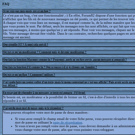
FAQ
Je ne vois pas mes posts, est-ce un bug ?
Ce n'est pas un bug, c'est une fonctionnalité ;-) En effet, Forum82 dispose d'une fonction qui 
n'afficher que les fils où de nouveaux messages on été postés, ce qui permet de les trouver trè
A chaque vois que vous lisez un message, il est marqué comme lu, de la même manière que le
que vous postez le sont. Par défaut, seuls les messages non-lus sont affichés, ce qui fait que v
pas vos messages, à moins que quelqu'un y ait répondu. Pour voir vos messages, cliquez sur le 
fils. Votre message devrait être visible. Dans le cas contraire, recherchez quelques pages en arriè
message est ancien).
Que signifie
NT
? A quoi cela sert-il ?
Qu'est-ce qu'un modérateur ? Comment puis-je devenir modérateur ?
Que fais la fonction Marquer comme lu ? Pourquoi, après m'en être servis, aucun message n'apparaît ?
Que fais la fonction Fil comme lu ? Que se passe-t-il si je cliques sur Annuler ?
Qu'est-ce qu'un flag ? Comment l'utiliser ?
J'ai voulu faire un copier-coller d'un texte, mais le menu contextuel ne s'est pas affiché ! Puis avoir accès au 
par défaut ?
En essayant de répondre à un message, ce texte est apparu :
Fil fermé
.
Si besoin est, un modérateur a la possibilité de fermer un fil, c'est-à-dire d'interdir à tous les 
répondre à ce fil.
J'ai perdu mon mot de passe, puis-je le récupérer ?
Vous pouvez récupérer votre mot de passe de deux manières :
Si vous avez rempli le champ email de votre fiche perso, vous pouvez récupérer dire
mot de passe en utilisant la
page de récupération
.
Si vous n'avez pas rempli votre mot de passe, vous devrez demander à un administrate
vous change votre mot de passe, afin que vous puissiez vous relogguer.