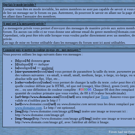
Que fais le mode invisible ?
Lorsque vous êtes en mode invisible, les autres membres ne sont pas capable de savoir si vous ê
de lire un message sur le forum ou pas. Autrement, ils pourront le savoir en allant sur la page d
en allant dans l'annuaire des membres.
A quoi sert à la messagerie privée ?
La messagerie privée vous permet d'envoyer des messages de manière privée aux autres memb
forum. En aucun cas celle-ci ne vous donne une adresse email du genre membre@domain.com
Cependant, cela peut être très utile lorsque vous voulez parler directement avec un membre, d
privée.
Les tags de mise en forme utilisable dans les messages du forum sont ici aussi utilisables.
Comment puis-je mettre en couleur, en gras, etc... mes messages ?
Vous pouvez utilisez les tags suivants dans vos messages :
[b]
gras
[/b]
donnera
gras
[i]
italique
[/i]
=>
italique
[u]
souligné
[/u]
=>
souligné
[size=
parametre
]
texte
[/size]
vous permet de paramétrer la taille du texte.
parametre
pe
des valeurs suivantes : xx-small, x-small, small, medium, large, x-large, xx-large, ou 
absolue telle que 8pt, 10pt, etc...
[color=
color
]
texte
[/color]
vous permet de changer la taille du texte.
color
peut être n'
quelle couleur définie par le HTML, tel que red (rouge), blue (bleu), green (vert), pin
etc... ou une définition de couleur complète : #
00
00
00
. Chaque 00 doit être remplacé 
quantité de couleur primaire que vous voulez, de 00 à ff (valeur hexadécimale).
[url=http://www.domaine.com]
Texte
[/url]
sera remplacé par
Texte
. Assurez-vous que 
valide et n'oubliez pas le http:// !
[url]
www.domaine.com
[/url]
ou
www.domaine.com
seront tous les deux remplacé par
www.domaine.com
. Le http:// est optionnel.
[img]
http://www.domaine.com/image.gif
[/img]
insère une image se trouvant ici :
http://www.domaine.com/image.gif.
[img=Image]
http://www.domaine.com/image.gif
[/img]
insère une image se trouvant i
http://www.domain.com/image.gif, avec l'attribut alt défini à Image.
Forum basé sur Foru
Page g