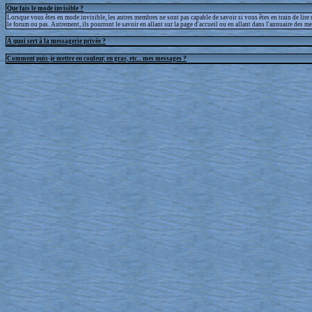
Que fais le mode invisible ?
Lorsque vous êtes en mode invisible, les autres membres ne sont pas capable de savoir si vous êtes en train de lire
le forum ou pas. Autrement, ils pourront le savoir en allant sur la page d'accueil ou en allant dans l'annuaire des m
A quoi sert à la messagerie privée ?
Comment puis-je mettre en couleur, en gras, etc... mes messages ?