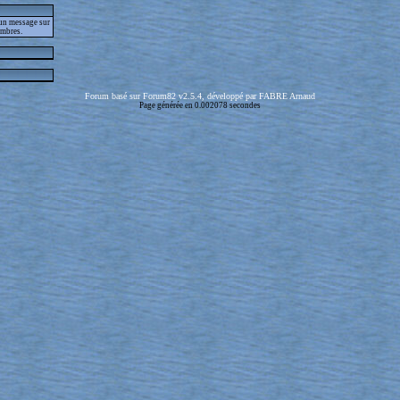
 un message sur
embres.
Forum basé sur Forum82 v2.5.4, développé par FABRE Arnaud
Page générée en 0.002078 secondes