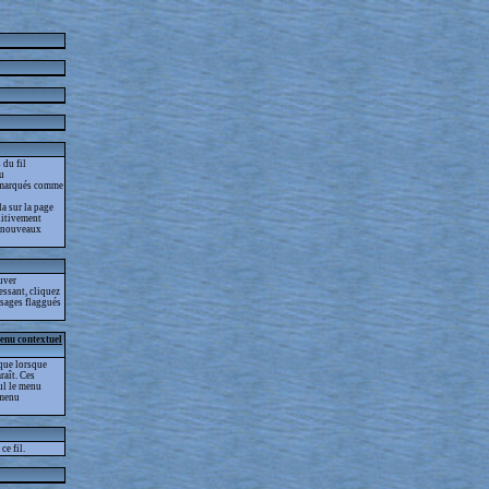
 du fil
lu
as marqués comme
la sur la page
nitivement
es nouveaux
ouver
essant, cliquez
essages flaggués
menu contextuel
que lorsque
raît. Ces
eul le menu
 menu
ce fil.