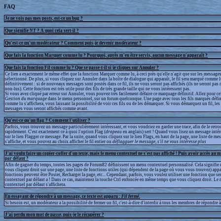
FAQ
Je ne vois pas mes posts, est-ce un bug ?
Que signifie
NT
? A quoi cela sert-il ?
Qu'est-ce qu'un modérateur ? Comment puis-je devenir modérateur ?
Que fais la fonction Marquer comme lu ? Pourquoi, après m'en être servis, aucun message n'apparaît ?
Que fais la fonction Fil comme lu ? Que se passe-t-il si je cliques sur Annuler ?
Ce lien a exactement le même effet que la fonction Marquer comme lu, à ceci près qu'elle n'agit que sur les messages
sélectionné. De plus, si vous cliquez sur Annuler dans la boîte de dialogue qui apparaît, le fil sera marqué comme 
définitivement : si de nouveaux messages sont postés dans ce fil, ils ne vous seront pas affichés (ils ne seront p
non-lus). Cette fonction est très utile pour des fils de très grande taille qui ne vous intéressent pas.
Si vous avez cliqué par erreur sur Annuler, vous pouvez très facilement défaire ce marquage définitif. Allez pour ce
Gestion du marquage
dans le menu personnel, sur un forum quelconque. Une page avec tous les fils marqués défi
comme lu s'affichera, vous laissant la possibilité de voir ces fils ou de les démarquer. Si vous démarquez un fil, l
messages vous seront affichés comme avant.
Qu'est-ce qu'un flag ? Comment l'utiliser ?
Parfois, vous trouvez un message particulièrement intéressant, et vous voudriez en garder une trace, afin de le retr
rapidement. C'est exactement ce à quoi l'option Flag (
drapeau
en anglais) sert ! Quand vous lisez un message intér
sur le lien Flagger ce message. Par la suite, quand vous cliquez sur le lien Flags, en haut de la page, une liste de m
s'affiche, et vous pouvez au choix afficher le fil entier ou
déflagguer
le message, s'il ne vous intéresse plus
J'ai voulu faire un copier-coller d'un texte, mais le menu contextuel ne s'est pas affiché ! Puis avoir accès au 
par défaut ?
Afin de gagner du temps, toutes les pages de Forum82 définissent un menu contextuel personnalisé. Cela signifie 
vous cliquez droit sur une page, une liste de fonctions utiles (qui dépendent de la page où vous vous trouvez) appa
fonctions peuvent être Poster, Recharger la page, etc... Cependant, parfois, vous voulez utiliser une fonction que s
contextuel par défaut a ! Dans ce cas, maintenez la touche Ctrl enfoncée en même temps que vous cliquez droit. Le
contextuel par défaut s'affichera.
En essayant de répondre à un message, ce texte est apparu :
Fil fermé
.
Si besoin est, un modérateur a la possibilité de fermer un fil, c'est-à-dire d'interdir à tous les membres de répondre à 
J'ai perdu mon mot de passe, puis-je le récupérer ?