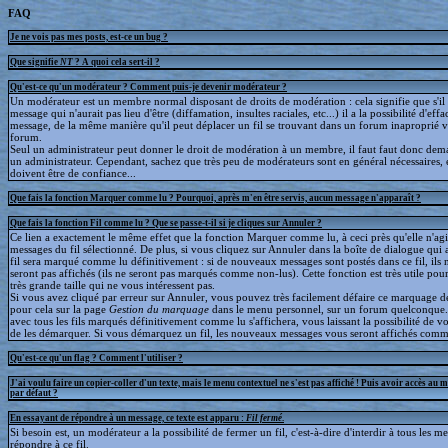
FAQ
Je ne vois pas mes posts, est-ce un bug ?
Que signifie
NT
? A quoi cela sert-il ?
Qu'est-ce qu'un modérateur ? Comment puis-je devenir modérateur ?
Un modérateur est un membre normal disposant de droits de modération : cela signifie que s'il
message qui n'aurait pas lieu d'être (diffamation, insultes raciales, etc...) il a la possibilité d'effa
message, de la même manière qu'il peut déplacer un fil se trouvant dans un forum inaproprié v
forum.
Seul un administrateur peut donner le droit de modération à un membre, il faut faut donc dem
un administrateur. Cependant, sachez que très peu de modérateurs sont en général nécessaires, e
doivent être de confiance...
Que fais la fonction Marquer comme lu ? Pourquoi, après m'en être servis, aucun message n'apparaît ?
Que fais la fonction Fil comme lu ? Que se passe-t-il si je cliques sur Annuler ?
Ce lien a exactement le même effet que la fonction Marquer comme lu, à ceci près qu'elle n'agit
messages du fil sélectionné. De plus, si vous cliquez sur Annuler dans la boîte de dialogue qui a
fil sera marqué comme lu définitivement : si de nouveaux messages sont postés dans ce fil, ils 
seront pas affichés (ils ne seront pas marqués comme non-lus). Cette fonction est très utile pour
très grande taille qui ne vous intéressent pas.
Si vous avez cliqué par erreur sur Annuler, vous pouvez très facilement défaire ce marquage déf
pour cela sur la page
Gestion du marquage
dans le menu personnel, sur un forum quelconque
avec tous les fils marqués définitivement comme lu s'affichera, vous laissant la possibilité de voi
de les démarquer. Si vous démarquez un fil, les nouveaux messages vous seront affichés comm
Qu'est-ce qu'un flag ? Comment l'utiliser ?
J'ai voulu faire un copier-coller d'un texte, mais le menu contextuel ne s'est pas affiché ! Puis avoir accès au 
par défaut ?
En essayant de répondre à un message, ce texte est apparu :
Fil fermé
.
Si besoin est, un modérateur a la possibilité de fermer un fil, c'est-à-dire d'interdir à tous les 
répondre à ce fil.