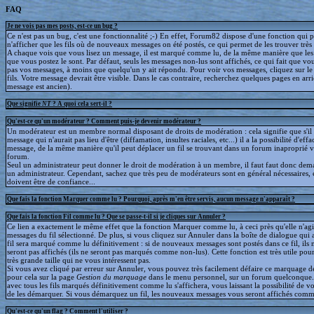
FAQ
Je ne vois pas mes posts, est-ce un bug ?
Ce n'est pas un bug, c'est une fonctionnalité ;-) En effet, Forum82 dispose d'une fonction qui 
n'afficher que les fils où de nouveaux messages on été postés, ce qui permet de les trouver trè
A chaque vois que vous lisez un message, il est marqué comme lu, de la même manière que le
que vous postez le sont. Par défaut, seuls les messages non-lus sont affichés, ce qui fait que v
pas vos messages, à moins que quelqu'un y ait répondu. Pour voir vos messages, cliquez sur le 
fils. Votre message devrait être visible. Dans le cas contraire, recherchez quelques pages en arriè
message est ancien).
Que signifie
NT
? A quoi cela sert-il ?
Qu'est-ce qu'un modérateur ? Comment puis-je devenir modérateur ?
Un modérateur est un membre normal disposant de droits de modération : cela signifie que s'il
message qui n'aurait pas lieu d'être (diffamation, insultes raciales, etc...) il a la possibilité d'effa
message, de la même manière qu'il peut déplacer un fil se trouvant dans un forum inaproprié v
forum.
Seul un administrateur peut donner le droit de modération à un membre, il faut faut donc dem
un administrateur. Cependant, sachez que très peu de modérateurs sont en général nécessaires, e
doivent être de confiance...
Que fais la fonction Marquer comme lu ? Pourquoi, après m'en être servis, aucun message n'apparaît ?
Que fais la fonction Fil comme lu ? Que se passe-t-il si je cliques sur Annuler ?
Ce lien a exactement le même effet que la fonction Marquer comme lu, à ceci près qu'elle n'agit
messages du fil sélectionné. De plus, si vous cliquez sur Annuler dans la boîte de dialogue qui a
fil sera marqué comme lu définitivement : si de nouveaux messages sont postés dans ce fil, ils 
seront pas affichés (ils ne seront pas marqués comme non-lus). Cette fonction est très utile pour
très grande taille qui ne vous intéressent pas.
Si vous avez cliqué par erreur sur Annuler, vous pouvez très facilement défaire ce marquage déf
pour cela sur la page
Gestion du marquage
dans le menu personnel, sur un forum quelconque
avec tous les fils marqués définitivement comme lu s'affichera, vous laissant la possibilité de voi
de les démarquer. Si vous démarquez un fil, les nouveaux messages vous seront affichés comm
Qu'est-ce qu'un flag ? Comment l'utiliser ?