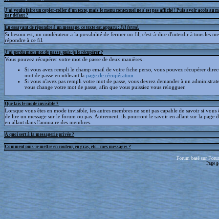
J'ai voulu faire un copier-coller d'un texte, mais le menu contextuel ne s'est pas affiché ! Puis avoir accès au 
par défaut ?
En essayant de répondre à un message, ce texte est apparu :
Fil fermé
.
Si besoin est, un modérateur a la possibilité de fermer un fil, c'est-à-dire d'interdir à tous les 
répondre à ce fil.
J'ai perdu mon mot de passe, puis-je le récupérer ?
Vous pouvez récupérer votre mot de passe de deux manières :
Si vous avez rempli le champ email de votre fiche perso, vous pouvez récupérer dire
mot de passe en utilisant la
page de récupération
.
Si vous n'avez pas rempli votre mot de passe, vous devrez demander à un administrate
vous change votre mot de passe, afin que vous puissiez vous relogguer.
Que fais le mode invisible ?
Lorsque vous êtes en mode invisible, les autres membres ne sont pas capable de savoir si vous ê
de lire un message sur le forum ou pas. Autrement, ils pourront le savoir en allant sur la page d
en allant dans l'annuaire des membres.
A quoi sert à la messagerie privée ?
Comment puis-je mettre en couleur, en gras, etc... mes messages ?
Forum basé sur Foru
Page g