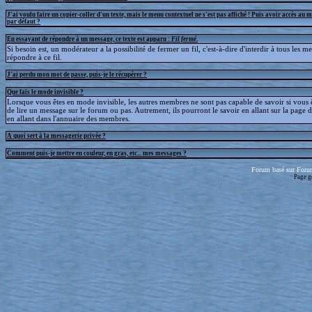
J'ai voulu faire un copier-coller d'un texte, mais le menu contextuel ne s'est pas affiché ! Puis avoir accès au 
par défaut ?
En essayant de répondre à un message, ce texte est apparu :
Fil fermé
.
Si besoin est, un modérateur a la possibilité de fermer un fil, c'est-à-dire d'interdir à tous les 
répondre à ce fil.
J'ai perdu mon mot de passe, puis-je le récupérer ?
Que fais le mode invisible ?
Lorsque vous êtes en mode invisible, les autres membres ne sont pas capable de savoir si vous ê
de lire un message sur le forum ou pas. Autrement, ils pourront le savoir en allant sur la page d
en allant dans l'annuaire des membres.
A quoi sert à la messagerie privée ?
Comment puis-je mettre en couleur, en gras, etc... mes messages ?
Forum basé sur Foru
Page g