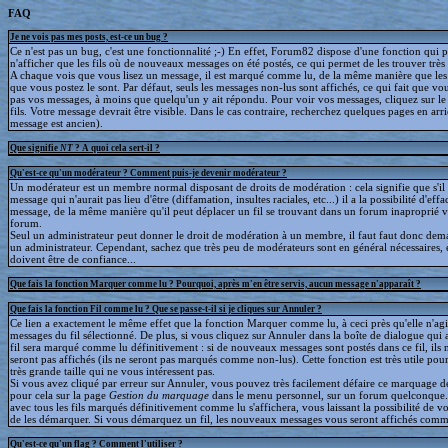
FAQ
Je ne vois pas mes posts, est-ce un bug ?
Ce n'est pas un bug, c'est une fonctionnalité ;-) En effet, Forum82 dispose d'une fonction qui 
n'afficher que les fils où de nouveaux messages on été postés, ce qui permet de les trouver trè
A chaque vois que vous lisez un message, il est marqué comme lu, de la même manière que le
que vous postez le sont. Par défaut, seuls les messages non-lus sont affichés, ce qui fait que v
pas vos messages, à moins que quelqu'un y ait répondu. Pour voir vos messages, cliquez sur le 
fils. Votre message devrait être visible. Dans le cas contraire, recherchez quelques pages en arriè
message est ancien).
Que signifie
NT
? A quoi cela sert-il ?
Qu'est-ce qu'un modérateur ? Comment puis-je devenir modérateur ?
Un modérateur est un membre normal disposant de droits de modération : cela signifie que s'il
message qui n'aurait pas lieu d'être (diffamation, insultes raciales, etc...) il a la possibilité d'effa
message, de la même manière qu'il peut déplacer un fil se trouvant dans un forum inaproprié v
forum.
Seul un administrateur peut donner le droit de modération à un membre, il faut faut donc dem
un administrateur. Cependant, sachez que très peu de modérateurs sont en général nécessaires, e
doivent être de confiance...
Que fais la fonction Marquer comme lu ? Pourquoi, après m'en être servis, aucun message n'apparaît ?
Que fais la fonction Fil comme lu ? Que se passe-t-il si je cliques sur Annuler ?
Ce lien a exactement le même effet que la fonction Marquer comme lu, à ceci près qu'elle n'agit
messages du fil sélectionné. De plus, si vous cliquez sur Annuler dans la boîte de dialogue qui a
fil sera marqué comme lu définitivement : si de nouveaux messages sont postés dans ce fil, ils 
seront pas affichés (ils ne seront pas marqués comme non-lus). Cette fonction est très utile pour
très grande taille qui ne vous intéressent pas.
Si vous avez cliqué par erreur sur Annuler, vous pouvez très facilement défaire ce marquage déf
pour cela sur la page
Gestion du marquage
dans le menu personnel, sur un forum quelconque
avec tous les fils marqués définitivement comme lu s'affichera, vous laissant la possibilité de voi
de les démarquer. Si vous démarquez un fil, les nouveaux messages vous seront affichés comm
Qu'est-ce qu'un flag ? Comment l'utiliser ?