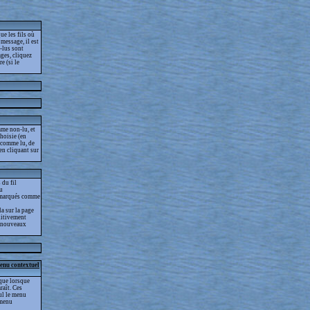
ue les fils où
message, il est
-lus sont
ges, cliquez
e (si le
me non-lu, et
choisie (en
s comme lu, de
 en cliquant sur
 du fil
lu
as marqués comme
la sur la page
nitivement
es nouveaux
menu contextuel
que lorsque
raît. Ces
eul le menu
 menu