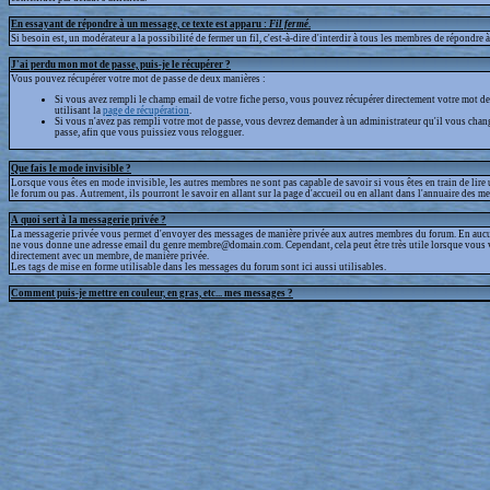
En essayant de répondre à un message, ce texte est apparu :
Fil fermé
.
Si besoin est, un modérateur a la possibilité de fermer un fil, c'est-à-dire d'interdir à tous les membres de répondre à 
J'ai perdu mon mot de passe, puis-je le récupérer ?
Vous pouvez récupérer votre mot de passe de deux manières :
Si vous avez rempli le champ email de votre fiche perso, vous pouvez récupérer directement votre mot de
utilisant la
page de récupération
.
Si vous n'avez pas rempli votre mot de passe, vous devrez demander à un administrateur qu'il vous chan
passe, afin que vous puissiez vous relogguer.
Que fais le mode invisible ?
Lorsque vous êtes en mode invisible, les autres membres ne sont pas capable de savoir si vous êtes en train de lire
le forum ou pas. Autrement, ils pourront le savoir en allant sur la page d'accueil ou en allant dans l'annuaire des m
A quoi sert à la messagerie privée ?
La messagerie privée vous permet d'envoyer des messages de manière privée aux autres membres du forum. En aucun
ne vous donne une adresse email du genre membre@domain.com. Cependant, cela peut être très utile lorsque vous 
directement avec un membre, de manière privée.
Les tags de mise en forme utilisable dans les messages du forum sont ici aussi utilisables.
Comment puis-je mettre en couleur, en gras, etc... mes messages ?