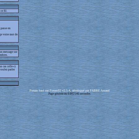
ce fil.
 passe en
ge votre mot de
 un message sur
embres.
 cas celle-ci
voulez parler
Forum basé sur Forum82 v2.5.4, développé par FABRE Arnaud
Page générée en 0.002146 secondes