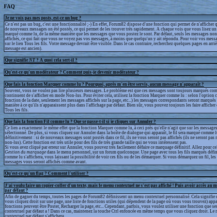
FAQ
Je ne vois pas mes posts, est-ce un bug ?
Ce n'est pas un bug, c'est une fonctionnalité ;-) En effet, Forum82 dispose d'une fonction qui permet de n'afficher q
de nouveaux messages on été postés, ce qui permet de les trouver très rapidement. A chaque vois que vous lisez un 
marqué comme lu, de la même manière que les messages que vous postez le sont. Par défaut, seuls les messages non
affichés, ce qui fait que vous ne voyez pas vos messages, à moins que quelqu'un y ait répondu. Pour voir vos messa
sur le lien Tous les fils. Votre message devrait être visible. Dans le cas contraire, recherchez quelques pages en arrièr
message est ancien).
Que signifie
NT
? A quoi cela sert-il ?
Qu'est-ce qu'un modérateur ? Comment puis-je devenir modérateur ?
Que fais la fonction Marquer comme lu ? Pourquoi, après m'en être servis, aucun message n'apparaît ?
Souvent, vous ne voulez pas lire plusieurs messages. Le problème est que ces messages sont toujours marqués com
continuent de s'afficher en mode Non-lus. Pour éviter cela, utilisez la fonction Marquer comme lu : selon l'option 
fonction de la date, seulement les messages affichés sur la page, etc...) les messages correspondants seront marqué
manière à ce qu'ils n'apparaissent plus dans l'affichage par défaut. Bien sûr, vous pouvez toujours les faire afficher
Tous les fils.
Que fais la fonction Fil comme lu ? Que se passe-t-il si je cliques sur Annuler ?
Ce lien a exactement le même effet que la fonction Marquer comme lu, à ceci près qu'elle n'agit que sur les messages
sélectionné. De plus, si vous cliquez sur Annuler dans la boîte de dialogue qui apparaît, le fil sera marqué comme 
définitivement : si de nouveaux messages sont postés dans ce fil, ils ne vous seront pas affichés (ils ne seront p
non-lus). Cette fonction est très utile pour des fils de très grande taille qui ne vous intéressent pas.
Si vous avez cliqué par erreur sur Annuler, vous pouvez très facilement défaire ce marquage définitif. Allez pour ce
Gestion du marquage
dans le menu personnel, sur un forum quelconque. Une page avec tous les fils marqués défi
comme lu s'affichera, vous laissant la possibilité de voir ces fils ou de les démarquer. Si vous démarquez un fil, l
messages vous seront affichés comme avant.
Qu'est-ce qu'un flag ? Comment l'utiliser ?
J'ai voulu faire un copier-coller d'un texte, mais le menu contextuel ne s'est pas affiché ! Puis avoir accès au 
par défaut ?
Afin de gagner du temps, toutes les pages de Forum82 définissent un menu contextuel personnalisé. Cela signifie 
vous cliquez droit sur une page, une liste de fonctions utiles (qui dépendent de la page où vous vous trouvez) appa
fonctions peuvent être Poster, Recharger la page, etc... Cependant, parfois, vous voulez utiliser une fonction que s
contextuel par défaut a ! Dans ce cas, maintenez la touche Ctrl enfoncée en même temps que vous cliquez droit. Le
contextuel par défaut s'affichera.