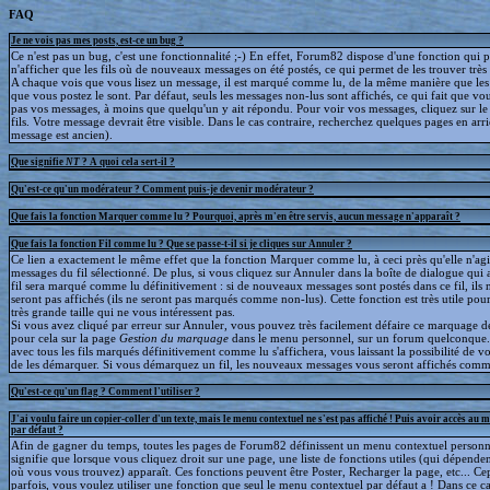
FAQ
Je ne vois pas mes posts, est-ce un bug ?
Ce n'est pas un bug, c'est une fonctionnalité ;-) En effet, Forum82 dispose d'une fonction qui 
n'afficher que les fils où de nouveaux messages on été postés, ce qui permet de les trouver trè
A chaque vois que vous lisez un message, il est marqué comme lu, de la même manière que le
que vous postez le sont. Par défaut, seuls les messages non-lus sont affichés, ce qui fait que v
pas vos messages, à moins que quelqu'un y ait répondu. Pour voir vos messages, cliquez sur le 
fils. Votre message devrait être visible. Dans le cas contraire, recherchez quelques pages en arriè
message est ancien).
Que signifie
NT
? A quoi cela sert-il ?
Qu'est-ce qu'un modérateur ? Comment puis-je devenir modérateur ?
Que fais la fonction Marquer comme lu ? Pourquoi, après m'en être servis, aucun message n'apparaît ?
Que fais la fonction Fil comme lu ? Que se passe-t-il si je cliques sur Annuler ?
Ce lien a exactement le même effet que la fonction Marquer comme lu, à ceci près qu'elle n'agit
messages du fil sélectionné. De plus, si vous cliquez sur Annuler dans la boîte de dialogue qui a
fil sera marqué comme lu définitivement : si de nouveaux messages sont postés dans ce fil, ils 
seront pas affichés (ils ne seront pas marqués comme non-lus). Cette fonction est très utile pour
très grande taille qui ne vous intéressent pas.
Si vous avez cliqué par erreur sur Annuler, vous pouvez très facilement défaire ce marquage déf
pour cela sur la page
Gestion du marquage
dans le menu personnel, sur un forum quelconque
avec tous les fils marqués définitivement comme lu s'affichera, vous laissant la possibilité de voi
de les démarquer. Si vous démarquez un fil, les nouveaux messages vous seront affichés comm
Qu'est-ce qu'un flag ? Comment l'utiliser ?
J'ai voulu faire un copier-coller d'un texte, mais le menu contextuel ne s'est pas affiché ! Puis avoir accès au 
par défaut ?
Afin de gagner du temps, toutes les pages de Forum82 définissent un menu contextuel personna
signifie que lorsque vous cliquez droit sur une page, une liste de fonctions utiles (qui dépende
où vous vous trouvez) apparaît. Ces fonctions peuvent être Poster, Recharger la page, etc... C
parfois, vous voulez utiliser une fonction que seul le menu contextuel par défaut a ! Dans ce c