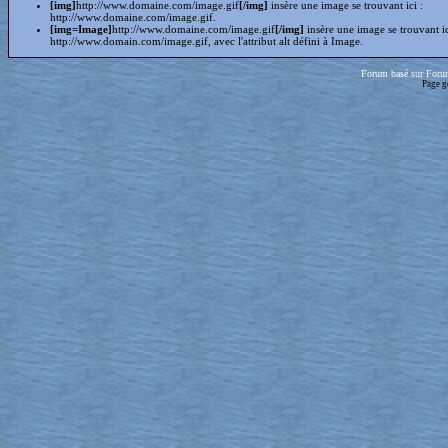
[img]
http://www.domaine.com/image.gif
[/img]
insère une image se trouvant ici :
http://www.domaine.com/image.gif.
[img=Image]
http://www.domaine.com/image.gif
[/img]
insère une image se trouvant i
http://www.domain.com/image.gif, avec l'attribut alt défini à Image.
Forum basé sur Foru
Page g