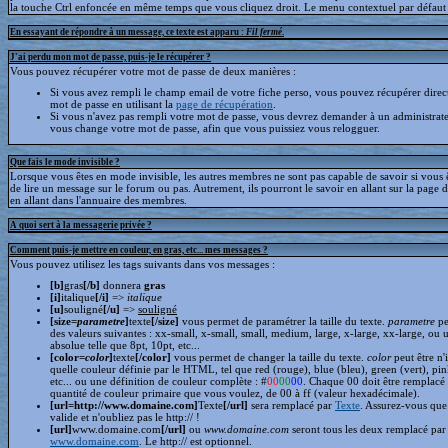
la touche Ctrl enfoncée en même temps que vous cliquez droit. Le menu contextuel par défaut s
En essayant de répondre à un message, ce texte est apparu :
Fil fermé
.
J'ai perdu mon mot de passe, puis-je le récupérer ?
Vous pouvez récupérer votre mot de passe de deux manières :
Si vous avez rempli le champ email de votre fiche perso, vous pouvez récupérer dire
mot de passe en utilisant la
page de récupération
.
Si vous n'avez pas rempli votre mot de passe, vous devrez demander à un administrate
vous change votre mot de passe, afin que vous puissiez vous relogguer.
Que fais le mode invisible ?
Lorsque vous êtes en mode invisible, les autres membres ne sont pas capable de savoir si vous ê
de lire un message sur le forum ou pas. Autrement, ils pourront le savoir en allant sur la page d
en allant dans l'annuaire des membres.
A quoi sert à la messagerie privée ?
Comment puis-je mettre en couleur, en gras, etc... mes messages ?
Vous pouvez utilisez les tags suivants dans vos messages :
[b]
gras
[/b]
donnera
gras
[i]
italique
[/i]
=>
italique
[u]
souligné
[/u]
=>
souligné
[size=
parametre
]
texte
[/size]
vous permet de paramétrer la taille du texte.
parametre
pe
des valeurs suivantes : xx-small, x-small, small, medium, large, x-large, xx-large, ou 
absolue telle que 8pt, 10pt, etc...
[color=
color
]
texte
[/color]
vous permet de changer la taille du texte.
color
peut être n'
quelle couleur définie par le HTML, tel que red (rouge), blue (bleu), green (vert), pin
etc... ou une définition de couleur complète : #
00
00
00
. Chaque 00 doit être remplacé 
quantité de couleur primaire que vous voulez, de 00 à ff (valeur hexadécimale).
[url=http://www.domaine.com]
Texte
[/url]
sera remplacé par
Texte
. Assurez-vous que 
valide et n'oubliez pas le http:// !
[url]
www.domaine.com
[/url]
ou
www.domaine.com
seront tous les deux remplacé par
www.domaine.com
. Le http:// est optionnel.