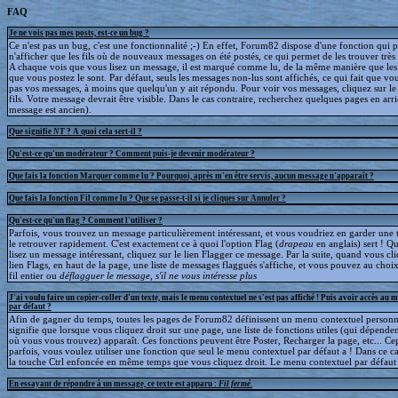
FAQ
Je ne vois pas mes posts, est-ce un bug ?
Ce n'est pas un bug, c'est une fonctionnalité ;-) En effet, Forum82 dispose d'une fonction qui 
n'afficher que les fils où de nouveaux messages on été postés, ce qui permet de les trouver trè
A chaque vois que vous lisez un message, il est marqué comme lu, de la même manière que le
que vous postez le sont. Par défaut, seuls les messages non-lus sont affichés, ce qui fait que v
pas vos messages, à moins que quelqu'un y ait répondu. Pour voir vos messages, cliquez sur le 
fils. Votre message devrait être visible. Dans le cas contraire, recherchez quelques pages en arriè
message est ancien).
Que signifie
NT
? A quoi cela sert-il ?
Qu'est-ce qu'un modérateur ? Comment puis-je devenir modérateur ?
Que fais la fonction Marquer comme lu ? Pourquoi, après m'en être servis, aucun message n'apparaît ?
Que fais la fonction Fil comme lu ? Que se passe-t-il si je cliques sur Annuler ?
Qu'est-ce qu'un flag ? Comment l'utiliser ?
Parfois, vous trouvez un message particulièrement intéressant, et vous voudriez en garder une t
le retrouver rapidement. C'est exactement ce à quoi l'option Flag (
drapeau
en anglais) sert ! 
lisez un message intéressant, cliquez sur le lien Flagger ce message. Par la suite, quand vous cli
lien Flags, en haut de la page, une liste de messages flaggués s'affiche, et vous pouvez au choix
fil entier ou
déflagguer
le message, s'il ne vous intéresse plus
J'ai voulu faire un copier-coller d'un texte, mais le menu contextuel ne s'est pas affiché ! Puis avoir accès au 
par défaut ?
Afin de gagner du temps, toutes les pages de Forum82 définissent un menu contextuel personna
signifie que lorsque vous cliquez droit sur une page, une liste de fonctions utiles (qui dépende
où vous vous trouvez) apparaît. Ces fonctions peuvent être Poster, Recharger la page, etc... C
parfois, vous voulez utiliser une fonction que seul le menu contextuel par défaut a ! Dans ce c
la touche Ctrl enfoncée en même temps que vous cliquez droit. Le menu contextuel par défaut s
En essayant de répondre à un message, ce texte est apparu :
Fil fermé
.