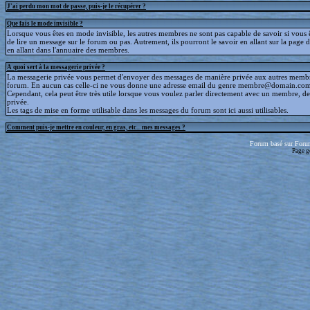
J'ai perdu mon mot de passe, puis-je le récupérer ?
Que fais le mode invisible ?
Lorsque vous êtes en mode invisible, les autres membres ne sont pas capable de savoir si vous ê
de lire un message sur le forum ou pas. Autrement, ils pourront le savoir en allant sur la page d
en allant dans l'annuaire des membres.
A quoi sert à la messagerie privée ?
La messagerie privée vous permet d'envoyer des messages de manière privée aux autres memb
forum. En aucun cas celle-ci ne vous donne une adresse email du genre membre@domain.com
Cependant, cela peut être très utile lorsque vous voulez parler directement avec un membre, d
privée.
Les tags de mise en forme utilisable dans les messages du forum sont ici aussi utilisables.
Comment puis-je mettre en couleur, en gras, etc... mes messages ?
Forum basé sur Foru
Page g