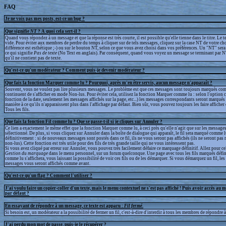
FAQ
Je ne vois pas mes posts, est-ce un bug ?
Que signifie
NT
? A quoi cela sert-il ?
Quand vous répondez à un message et que la réponse est très courte, il est possible qu'elle tienne dans le titre. Le te
vide. Pour éviter aux membres de perdre du temps à cliquer sur de tels messages, cliquez sur la case NT de votre cho
différence est esthétique ;-) ou sur le bouton NT, selon ce que vous avez choisi dans vos préférences. Un "NT" sera a
ce qui signifie
Pas de texte
(No Text en anglais). Par conséquent, quand vous voyez un message se terminant par N
qu'il ne contient pas de texte.
Qu'est-ce qu'un modérateur ? Comment puis-je devenir modérateur ?
Que fais la fonction Marquer comme lu ? Pourquoi, après m'en être servis, aucun message n'apparaît ?
Souvent, vous ne voulez pas lire plusieurs messages. Le problème est que ces messages sont toujours marqués com
continuent de s'afficher en mode Non-lus. Pour éviter cela, utilisez la fonction Marquer comme lu : selon l'option 
fonction de la date, seulement les messages affichés sur la page, etc...) les messages correspondants seront marqué
manière à ce qu'ils n'apparaissent plus dans l'affichage par défaut. Bien sûr, vous pouvez toujours les faire afficher
Tous les fils.
Que fais la fonction Fil comme lu ? Que se passe-t-il si je cliques sur Annuler ?
Ce lien a exactement le même effet que la fonction Marquer comme lu, à ceci près qu'elle n'agit que sur les messages
sélectionné. De plus, si vous cliquez sur Annuler dans la boîte de dialogue qui apparaît, le fil sera marqué comme 
définitivement : si de nouveaux messages sont postés dans ce fil, ils ne vous seront pas affichés (ils ne seront p
non-lus). Cette fonction est très utile pour des fils de très grande taille qui ne vous intéressent pas.
Si vous avez cliqué par erreur sur Annuler, vous pouvez très facilement défaire ce marquage définitif. Allez pour ce
Gestion du marquage
dans le menu personnel, sur un forum quelconque. Une page avec tous les fils marqués défi
comme lu s'affichera, vous laissant la possibilité de voir ces fils ou de les démarquer. Si vous démarquez un fil, l
messages vous seront affichés comme avant.
Qu'est-ce qu'un flag ? Comment l'utiliser ?
J'ai voulu faire un copier-coller d'un texte, mais le menu contextuel ne s'est pas affiché ! Puis avoir accès au 
par défaut ?
En essayant de répondre à un message, ce texte est apparu :
Fil fermé
.
Si besoin est, un modérateur a la possibilité de fermer un fil, c'est-à-dire d'interdir à tous les membres de répondre à 
J'ai perdu mon mot de passe, puis-je le récupérer ?