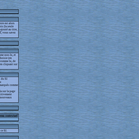
xte est alors
ix (la seule
jouté au titre,
T, vous savez
me non-lu, et
choisie (en
s comme lu, de
 en cliquant sur
 du fil
lu
as marqués comme
la sur la page
nitivement
es nouveaux
menu contextuel
ce fil.