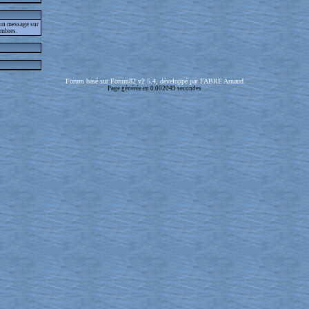
 un message sur
embres.
Forum basé sur Forum82 v2.5.4, développé par FABRE Arnaud
Page générée en 0.002049 secondes