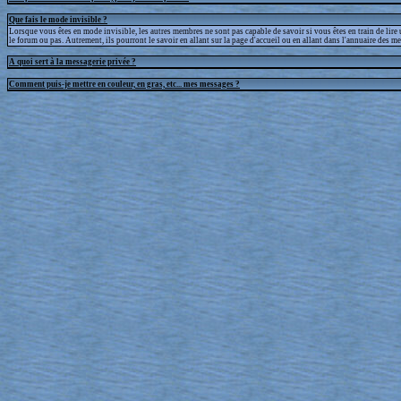
Que fais le mode invisible ?
Lorsque vous êtes en mode invisible, les autres membres ne sont pas capable de savoir si vous êtes en train de lire
le forum ou pas. Autrement, ils pourront le savoir en allant sur la page d'accueil ou en allant dans l'annuaire des m
A quoi sert à la messagerie privée ?
Comment puis-je mettre en couleur, en gras, etc... mes messages ?