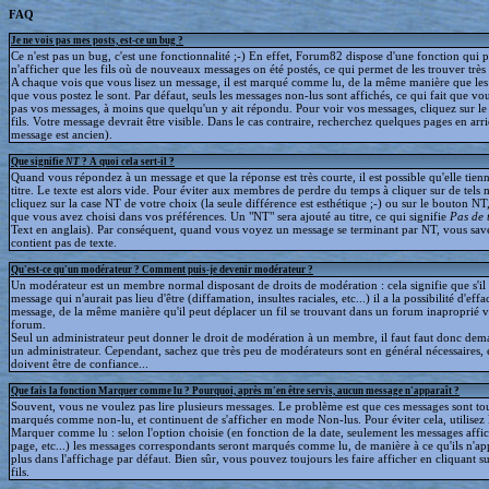
FAQ
Je ne vois pas mes posts, est-ce un bug ?
Ce n'est pas un bug, c'est une fonctionnalité ;-) En effet, Forum82 dispose d'une fonction qui 
n'afficher que les fils où de nouveaux messages on été postés, ce qui permet de les trouver trè
A chaque vois que vous lisez un message, il est marqué comme lu, de la même manière que le
que vous postez le sont. Par défaut, seuls les messages non-lus sont affichés, ce qui fait que v
pas vos messages, à moins que quelqu'un y ait répondu. Pour voir vos messages, cliquez sur le 
fils. Votre message devrait être visible. Dans le cas contraire, recherchez quelques pages en arriè
message est ancien).
Que signifie
NT
? A quoi cela sert-il ?
Quand vous répondez à un message et que la réponse est très courte, il est possible qu'elle tien
titre. Le texte est alors vide. Pour éviter aux membres de perdre du temps à cliquer sur de tels 
cliquez sur la case NT de votre choix (la seule différence est esthétique ;-) ou sur le bouton NT
que vous avez choisi dans vos préférences. Un "NT" sera ajouté au titre, ce qui signifie
Pas de 
Text en anglais). Par conséquent, quand vous voyez un message se terminant par NT, vous save
contient pas de texte.
Qu'est-ce qu'un modérateur ? Comment puis-je devenir modérateur ?
Un modérateur est un membre normal disposant de droits de modération : cela signifie que s'il
message qui n'aurait pas lieu d'être (diffamation, insultes raciales, etc...) il a la possibilité d'effa
message, de la même manière qu'il peut déplacer un fil se trouvant dans un forum inaproprié v
forum.
Seul un administrateur peut donner le droit de modération à un membre, il faut faut donc dem
un administrateur. Cependant, sachez que très peu de modérateurs sont en général nécessaires, e
doivent être de confiance...
Que fais la fonction Marquer comme lu ? Pourquoi, après m'en être servis, aucun message n'apparaît ?
Souvent, vous ne voulez pas lire plusieurs messages. Le problème est que ces messages sont to
marqués comme non-lu, et continuent de s'afficher en mode Non-lus. Pour éviter cela, utilisez 
Marquer comme lu : selon l'option choisie (en fonction de la date, seulement les messages affic
page, etc...) les messages correspondants seront marqués comme lu, de manière à ce qu'ils n'ap
plus dans l'affichage par défaut. Bien sûr, vous pouvez toujours les faire afficher en cliquant s
fils.