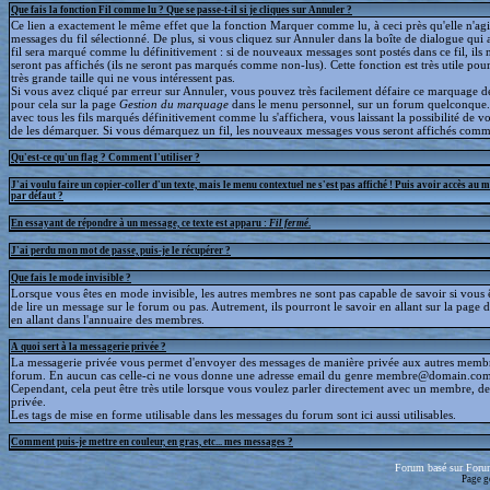
Que fais la fonction Fil comme lu ? Que se passe-t-il si je cliques sur Annuler ?
Ce lien a exactement le même effet que la fonction Marquer comme lu, à ceci près qu'elle n'agit
messages du fil sélectionné. De plus, si vous cliquez sur Annuler dans la boîte de dialogue qui a
fil sera marqué comme lu définitivement : si de nouveaux messages sont postés dans ce fil, ils 
seront pas affichés (ils ne seront pas marqués comme non-lus). Cette fonction est très utile pour
très grande taille qui ne vous intéressent pas.
Si vous avez cliqué par erreur sur Annuler, vous pouvez très facilement défaire ce marquage déf
pour cela sur la page
Gestion du marquage
dans le menu personnel, sur un forum quelconque
avec tous les fils marqués définitivement comme lu s'affichera, vous laissant la possibilité de voi
de les démarquer. Si vous démarquez un fil, les nouveaux messages vous seront affichés comm
Qu'est-ce qu'un flag ? Comment l'utiliser ?
J'ai voulu faire un copier-coller d'un texte, mais le menu contextuel ne s'est pas affiché ! Puis avoir accès au 
par défaut ?
En essayant de répondre à un message, ce texte est apparu :
Fil fermé
.
J'ai perdu mon mot de passe, puis-je le récupérer ?
Que fais le mode invisible ?
Lorsque vous êtes en mode invisible, les autres membres ne sont pas capable de savoir si vous ê
de lire un message sur le forum ou pas. Autrement, ils pourront le savoir en allant sur la page d
en allant dans l'annuaire des membres.
A quoi sert à la messagerie privée ?
La messagerie privée vous permet d'envoyer des messages de manière privée aux autres memb
forum. En aucun cas celle-ci ne vous donne une adresse email du genre membre@domain.com
Cependant, cela peut être très utile lorsque vous voulez parler directement avec un membre, d
privée.
Les tags de mise en forme utilisable dans les messages du forum sont ici aussi utilisables.
Comment puis-je mettre en couleur, en gras, etc... mes messages ?
Forum basé sur Foru
Page g