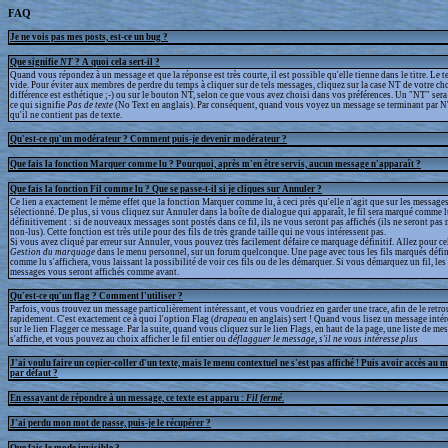
FAQ
Je ne vois pas mes posts, est-ce un bug ?
Que signifie
NT
? A quoi cela sert-il ?
Quand vous répondez à un message et que la réponse est très courte, il est possible qu'elle tienne dans le titre. Le te
vide. Pour éviter aux membres de perdre du temps à cliquer sur de tels messages, cliquez sur la case NT de votre cho
différence est esthétique ;-) ou sur le bouton NT, selon ce que vous avez choisi dans vos préférences. Un "NT" sera a
ce qui signifie
Pas de texte
(No Text en anglais). Par conséquent, quand vous voyez un message se terminant par N
qu'il ne contient pas de texte.
Qu'est-ce qu'un modérateur ? Comment puis-je devenir modérateur ?
Que fais la fonction Marquer comme lu ? Pourquoi, après m'en être servis, aucun message n'apparaît ?
Que fais la fonction Fil comme lu ? Que se passe-t-il si je cliques sur Annuler ?
Ce lien a exactement le même effet que la fonction Marquer comme lu, à ceci près qu'elle n'agit que sur les messages
sélectionné. De plus, si vous cliquez sur Annuler dans la boîte de dialogue qui apparaît, le fil sera marqué comme 
définitivement : si de nouveaux messages sont postés dans ce fil, ils ne vous seront pas affichés (ils ne seront p
non-lus). Cette fonction est très utile pour des fils de très grande taille qui ne vous intéressent pas.
Si vous avez cliqué par erreur sur Annuler, vous pouvez très facilement défaire ce marquage définitif. Allez pour ce
Gestion du marquage
dans le menu personnel, sur un forum quelconque. Une page avec tous les fils marqués défi
comme lu s'affichera, vous laissant la possibilité de voir ces fils ou de les démarquer. Si vous démarquez un fil, l
messages vous seront affichés comme avant.
Qu'est-ce qu'un flag ? Comment l'utiliser ?
Parfois, vous trouvez un message particulièrement intéressant, et vous voudriez en garder une trace, afin de le retr
rapidement. C'est exactement ce à quoi l'option Flag (
drapeau
en anglais) sert ! Quand vous lisez un message intér
sur le lien Flagger ce message. Par la suite, quand vous cliquez sur le lien Flags, en haut de la page, une liste de m
s'affiche, et vous pouvez au choix afficher le fil entier ou
déflagguer
le message, s'il ne vous intéresse plus
J'ai voulu faire un copier-coller d'un texte, mais le menu contextuel ne s'est pas affiché ! Puis avoir accès au 
par défaut ?
En essayant de répondre à un message, ce texte est apparu :
Fil fermé
.
J'ai perdu mon mot de passe, puis-je le récupérer ?
Que fais le mode invisible ?