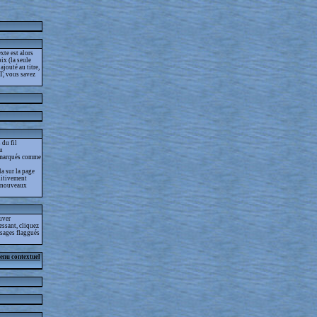
xte est alors
ix (la seule
jouté au titre,
T, vous savez
 du fil
lu
as marqués comme
la sur la page
nitivement
es nouveaux
ouver
essant, cliquez
essages flaggués
menu contextuel