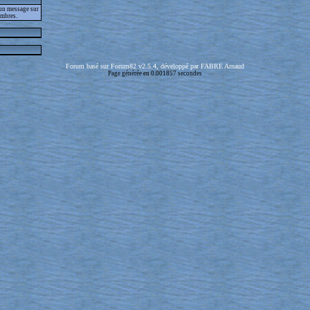
 un message sur
embres.
Forum basé sur Forum82 v2.5.4, développé par FABRE Arnaud
Page générée en 0.001857 secondes