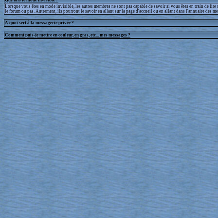
Lorsque vous êtes en mode invisible, les autres membres ne sont pas capable de savoir si vous êtes en train de lire
le forum ou pas. Autrement, ils pourront le savoir en allant sur la page d'accueil ou en allant dans l'annuaire des m
A quoi sert à la messagerie privée ?
Comment puis-je mettre en couleur, en gras, etc... mes messages ?