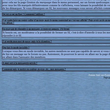
pour cela sur la page
Gestion du marquage
dans le menu personnel, sur un forum quelconque
avec tous les fils marqués définitivement comme lu s'affichera, vous laissant la possibilité de voi
de les démarquer. Si vous démarquez un fil, les nouveaux messages vous seront affichés comm
Qu'est-ce qu'un flag ? Comment l'utiliser ?
J'ai voulu faire un copier-coller d'un texte, mais le menu contextuel ne s'est pas affiché ! Puis avoir accès au 
par défaut ?
En essayant de répondre à un message, ce texte est apparu :
Fil fermé
.
Si besoin est, un modérateur a la possibilité de fermer un fil, c'est-à-dire d'interdir à tous les 
répondre à ce fil.
J'ai perdu mon mot de passe, puis-je le récupérer ?
Que fais le mode invisible ?
Lorsque vous êtes en mode invisible, les autres membres ne sont pas capable de savoir si vous ê
de lire un message sur le forum ou pas. Autrement, ils pourront le savoir en allant sur la page d
en allant dans l'annuaire des membres.
A quoi sert à la messagerie privée ?
Comment puis-je mettre en couleur, en gras, etc... mes messages ?
Forum basé sur Foru
Page g