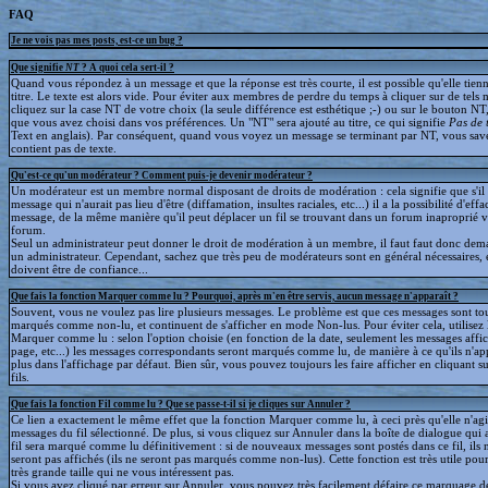
FAQ
Je ne vois pas mes posts, est-ce un bug ?
Que signifie
NT
? A quoi cela sert-il ?
Quand vous répondez à un message et que la réponse est très courte, il est possible qu'elle tien
titre. Le texte est alors vide. Pour éviter aux membres de perdre du temps à cliquer sur de tels 
cliquez sur la case NT de votre choix (la seule différence est esthétique ;-) ou sur le bouton NT
que vous avez choisi dans vos préférences. Un "NT" sera ajouté au titre, ce qui signifie
Pas de 
Text en anglais). Par conséquent, quand vous voyez un message se terminant par NT, vous save
contient pas de texte.
Qu'est-ce qu'un modérateur ? Comment puis-je devenir modérateur ?
Un modérateur est un membre normal disposant de droits de modération : cela signifie que s'il
message qui n'aurait pas lieu d'être (diffamation, insultes raciales, etc...) il a la possibilité d'effa
message, de la même manière qu'il peut déplacer un fil se trouvant dans un forum inaproprié v
forum.
Seul un administrateur peut donner le droit de modération à un membre, il faut faut donc dem
un administrateur. Cependant, sachez que très peu de modérateurs sont en général nécessaires, e
doivent être de confiance...
Que fais la fonction Marquer comme lu ? Pourquoi, après m'en être servis, aucun message n'apparaît ?
Souvent, vous ne voulez pas lire plusieurs messages. Le problème est que ces messages sont to
marqués comme non-lu, et continuent de s'afficher en mode Non-lus. Pour éviter cela, utilisez 
Marquer comme lu : selon l'option choisie (en fonction de la date, seulement les messages affic
page, etc...) les messages correspondants seront marqués comme lu, de manière à ce qu'ils n'ap
plus dans l'affichage par défaut. Bien sûr, vous pouvez toujours les faire afficher en cliquant s
fils.
Que fais la fonction Fil comme lu ? Que se passe-t-il si je cliques sur Annuler ?
Ce lien a exactement le même effet que la fonction Marquer comme lu, à ceci près qu'elle n'agit
messages du fil sélectionné. De plus, si vous cliquez sur Annuler dans la boîte de dialogue qui a
fil sera marqué comme lu définitivement : si de nouveaux messages sont postés dans ce fil, ils 
seront pas affichés (ils ne seront pas marqués comme non-lus). Cette fonction est très utile pour
très grande taille qui ne vous intéressent pas.
Si vous avez cliqué par erreur sur Annuler, vous pouvez très facilement défaire ce marquage déf