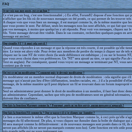
FAQ
Je ne vois pas mes posts, est-ce un bug ?
Ce n'est pas un bug, c'est une fonctionnalité ;-) En effet, Forum82 dispose d'une fonction qui 
n'afficher que les fils où de nouveaux messages on été postés, ce qui permet de les trouver trè
A chaque vois que vous lisez un message, il est marqué comme lu, de la même manière que le
que vous postez le sont. Par défaut, seuls les messages non-lus sont affichés, ce qui fait que v
pas vos messages, à moins que quelqu'un y ait répondu. Pour voir vos messages, cliquez sur le 
fils. Votre message devrait être visible. Dans le cas contraire, recherchez quelques pages en arriè
message est ancien).
Que signifie
NT
? A quoi cela sert-il ?
Quand vous répondez à un message et que la réponse est très courte, il est possible qu'elle tien
titre. Le texte est alors vide. Pour éviter aux membres de perdre du temps à cliquer sur de tels 
cliquez sur la case NT de votre choix (la seule différence est esthétique ;-) ou sur le bouton NT
que vous avez choisi dans vos préférences. Un "NT" sera ajouté au titre, ce qui signifie
Pas de 
Text en anglais). Par conséquent, quand vous voyez un message se terminant par NT, vous save
contient pas de texte.
Qu'est-ce qu'un modérateur ? Comment puis-je devenir modérateur ?
Un modérateur est un membre normal disposant de droits de modération : cela signifie que s'il
message qui n'aurait pas lieu d'être (diffamation, insultes raciales, etc...) il a la possibilité d'effa
message, de la même manière qu'il peut déplacer un fil se trouvant dans un forum inaproprié v
forum.
Seul un administrateur peut donner le droit de modération à un membre, il faut faut donc dem
un administrateur. Cependant, sachez que très peu de modérateurs sont en général nécessaires, e
doivent être de confiance...
Que fais la fonction Marquer comme lu ? Pourquoi, après m'en être servis, aucun message n'apparaît ?
Que fais la fonction Fil comme lu ? Que se passe-t-il si je cliques sur Annuler ?
Ce lien a exactement le même effet que la fonction Marquer comme lu, à ceci près qu'elle n'agit
messages du fil sélectionné. De plus, si vous cliquez sur Annuler dans la boîte de dialogue qui a
fil sera marqué comme lu définitivement : si de nouveaux messages sont postés dans ce fil, ils 
seront pas affichés (ils ne seront pas marqués comme non-lus). Cette fonction est très utile pour
très grande taille qui ne vous intéressent pas.