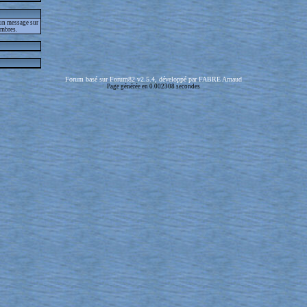
 un message sur
embres.
Forum basé sur Forum82 v2.5.4, développé par FABRE Arnaud
Page générée en 0.002308 secondes