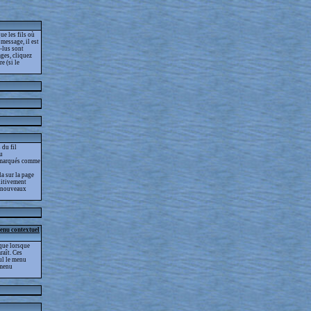
ue les fils où
message, il est
-lus sont
ges, cliquez
e (si le
 du fil
lu
as marqués comme
la sur la page
nitivement
es nouveaux
menu contextuel
que lorsque
raît. Ces
eul le menu
 menu