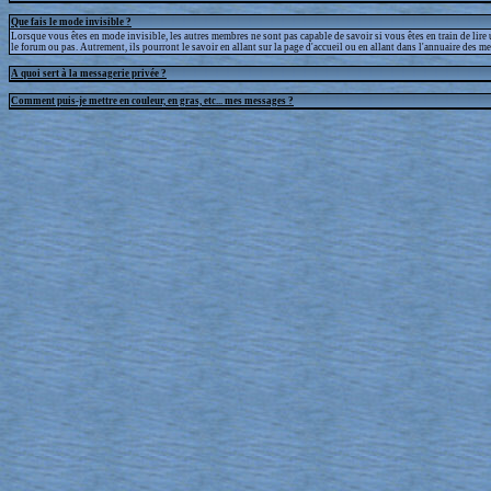
Que fais le mode invisible ?
Lorsque vous êtes en mode invisible, les autres membres ne sont pas capable de savoir si vous êtes en train de lire
le forum ou pas. Autrement, ils pourront le savoir en allant sur la page d'accueil ou en allant dans l'annuaire des m
A quoi sert à la messagerie privée ?
Comment puis-je mettre en couleur, en gras, etc... mes messages ?