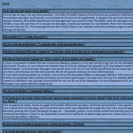
FAQ
Je ne vois pas mes posts, est-ce un bug ?
Ce n'est pas un bug, c'est une fonctionnalité ;-) En effet, Forum82 dispose d'une fonction qui permet de n'afficher q
de nouveaux messages on été postés, ce qui permet de les trouver très rapidement. A chaque vois que vous lisez un 
marqué comme lu, de la même manière que les messages que vous postez le sont. Par défaut, seuls les messages non
affichés, ce qui fait que vous ne voyez pas vos messages, à moins que quelqu'un y ait répondu. Pour voir vos messa
sur le lien Tous les fils. Votre message devrait être visible. Dans le cas contraire, recherchez quelques pages en arrièr
message est ancien).
Que signifie
NT
? A quoi cela sert-il ?
Qu'est-ce qu'un modérateur ? Comment puis-je devenir modérateur ?
Que fais la fonction Marquer comme lu ? Pourquoi, après m'en être servis, aucun message n'apparaît ?
Que fais la fonction Fil comme lu ? Que se passe-t-il si je cliques sur Annuler ?
Ce lien a exactement le même effet que la fonction Marquer comme lu, à ceci près qu'elle n'agit que sur les messages
sélectionné. De plus, si vous cliquez sur Annuler dans la boîte de dialogue qui apparaît, le fil sera marqué comme 
définitivement : si de nouveaux messages sont postés dans ce fil, ils ne vous seront pas affichés (ils ne seront p
non-lus). Cette fonction est très utile pour des fils de très grande taille qui ne vous intéressent pas.
Si vous avez cliqué par erreur sur Annuler, vous pouvez très facilement défaire ce marquage définitif. Allez pour ce
Gestion du marquage
dans le menu personnel, sur un forum quelconque. Une page avec tous les fils marqués défi
comme lu s'affichera, vous laissant la possibilité de voir ces fils ou de les démarquer. Si vous démarquez un fil, l
messages vous seront affichés comme avant.
Qu'est-ce qu'un flag ? Comment l'utiliser ?
J'ai voulu faire un copier-coller d'un texte, mais le menu contextuel ne s'est pas affiché ! Puis avoir accès au 
par défaut ?
Afin de gagner du temps, toutes les pages de Forum82 définissent un menu contextuel personnalisé. Cela signifie 
vous cliquez droit sur une page, une liste de fonctions utiles (qui dépendent de la page où vous vous trouvez) appa
fonctions peuvent être Poster, Recharger la page, etc... Cependant, parfois, vous voulez utiliser une fonction que s
contextuel par défaut a ! Dans ce cas, maintenez la touche Ctrl enfoncée en même temps que vous cliquez droit. Le
contextuel par défaut s'affichera.
En essayant de répondre à un message, ce texte est apparu :
Fil fermé
.
J'ai perdu mon mot de passe, puis-je le récupérer ?