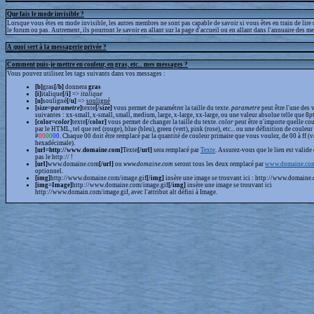
Que fais le mode invisible ?
Lorsque vous êtes en mode invisible, les autres membres ne sont pas capable de savoir si vous êtes en train de lire
le forum ou pas. Autrement, ils pourront le savoir en allant sur la page d'accueil ou en allant dans l'annuaire des m
A quoi sert à la messagerie privée ?
Comment puis-je mettre en couleur, en gras, etc... mes messages ?
Vous pouvez utilisez les tags suivants dans vos messages :
[b]
gras
[/b]
donnera
gras
[i]
italique
[/i]
=>
italique
[u]
souligné
[/u]
=>
souligné
[size=
parametre
]
texte
[/size]
vous permet de paramétrer la taille du texte.
parametre
peut être l'une des 
suivantes : xx-small, x-small, small, medium, large, x-large, xx-large, ou une valeur absolue telle que 8pt,
[color=
color
]
texte
[/color]
vous permet de changer la taille du texte.
color
peut être n'importe quelle cou
par le HTML, tel que red (rouge), blue (bleu), green (vert), pink (rose), etc... ou une définition de couleur
#
00
00
00
. Chaque 00 doit être remplacé par la quantité de couleur primaire que vous voulez, de 00 à ff (v
hexadécimale).
[url=http://www.domaine.com]
Texte
[/url]
sera remplacé par
Texte
. Assurez-vous que le lien est valide 
pas le http:// !
[url]
www.domaine.com
[/url]
ou
www.domaine.com
seront tous les deux remplacé par
www.domaine.co
optionnel.
[img]
http://www.domaine.com/image.gif
[/img]
insère une image se trouvant ici : http://www.domaine.
[img=Image]
http://www.domaine.com/image.gif
[/img]
insère une image se trouvant ici
http://www.domain.com/image.gif, avec l'attribut alt défini à Image.