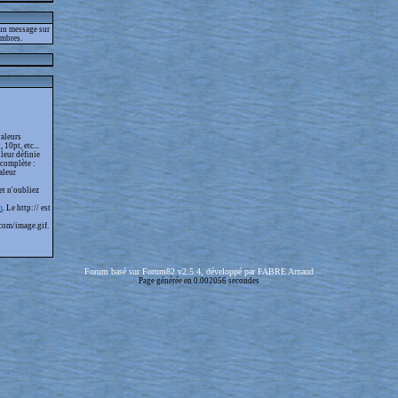
 un message sur
embres.
valeurs
 10pt, etc...
leur définie
 complète :
aleur
et n'oubliez
m
. Le http:// est
com/image.gif.
Forum basé sur Forum82 v2.5.4, développé par FABRE Arnaud
Page générée en 0.002056 secondes