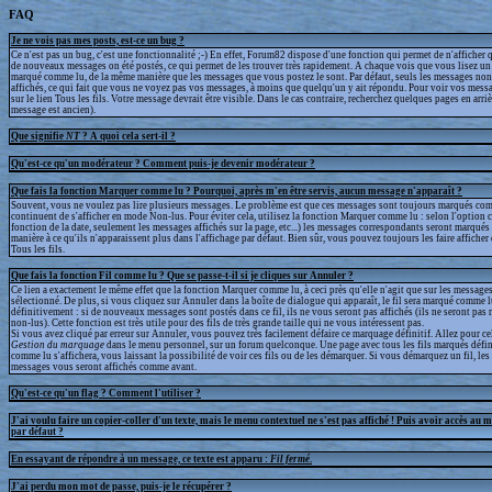
FAQ
Je ne vois pas mes posts, est-ce un bug ?
Ce n'est pas un bug, c'est une fonctionnalité ;-) En effet, Forum82 dispose d'une fonction qui permet de n'afficher q
de nouveaux messages on été postés, ce qui permet de les trouver très rapidement. A chaque vois que vous lisez un 
marqué comme lu, de la même manière que les messages que vous postez le sont. Par défaut, seuls les messages non
affichés, ce qui fait que vous ne voyez pas vos messages, à moins que quelqu'un y ait répondu. Pour voir vos messa
sur le lien Tous les fils. Votre message devrait être visible. Dans le cas contraire, recherchez quelques pages en arrièr
message est ancien).
Que signifie
NT
? A quoi cela sert-il ?
Qu'est-ce qu'un modérateur ? Comment puis-je devenir modérateur ?
Que fais la fonction Marquer comme lu ? Pourquoi, après m'en être servis, aucun message n'apparaît ?
Souvent, vous ne voulez pas lire plusieurs messages. Le problème est que ces messages sont toujours marqués com
continuent de s'afficher en mode Non-lus. Pour éviter cela, utilisez la fonction Marquer comme lu : selon l'option 
fonction de la date, seulement les messages affichés sur la page, etc...) les messages correspondants seront marqué
manière à ce qu'ils n'apparaissent plus dans l'affichage par défaut. Bien sûr, vous pouvez toujours les faire afficher
Tous les fils.
Que fais la fonction Fil comme lu ? Que se passe-t-il si je cliques sur Annuler ?
Ce lien a exactement le même effet que la fonction Marquer comme lu, à ceci près qu'elle n'agit que sur les messages
sélectionné. De plus, si vous cliquez sur Annuler dans la boîte de dialogue qui apparaît, le fil sera marqué comme 
définitivement : si de nouveaux messages sont postés dans ce fil, ils ne vous seront pas affichés (ils ne seront p
non-lus). Cette fonction est très utile pour des fils de très grande taille qui ne vous intéressent pas.
Si vous avez cliqué par erreur sur Annuler, vous pouvez très facilement défaire ce marquage définitif. Allez pour ce
Gestion du marquage
dans le menu personnel, sur un forum quelconque. Une page avec tous les fils marqués défi
comme lu s'affichera, vous laissant la possibilité de voir ces fils ou de les démarquer. Si vous démarquez un fil, l
messages vous seront affichés comme avant.
Qu'est-ce qu'un flag ? Comment l'utiliser ?
J'ai voulu faire un copier-coller d'un texte, mais le menu contextuel ne s'est pas affiché ! Puis avoir accès au 
par défaut ?
En essayant de répondre à un message, ce texte est apparu :
Fil fermé
.
J'ai perdu mon mot de passe, puis-je le récupérer ?