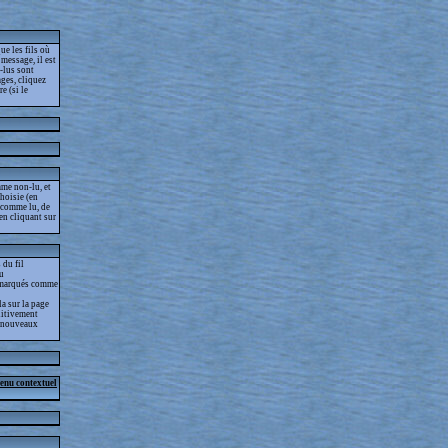
ue les fils où
message, il est
-lus sont
ges, cliquez
e (si le
me non-lu, et
choisie (en
s comme lu, de
 en cliquant sur
 du fil
lu
as marqués comme
la sur la page
nitivement
es nouveaux
menu contextuel