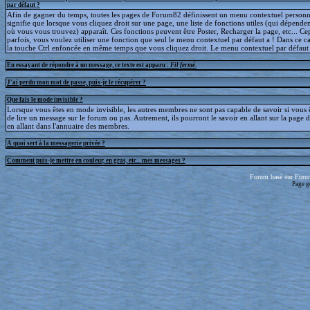
par défaut ?
Afin de gagner du temps, toutes les pages de Forum82 définissent un menu contextuel personna
signifie que lorsque vous cliquez droit sur une page, une liste de fonctions utiles (qui dépende
où vous vous trouvez) apparaît. Ces fonctions peuvent être Poster, Recharger la page, etc... C
parfois, vous voulez utiliser une fonction que seul le menu contextuel par défaut a ! Dans ce c
la touche Ctrl enfoncée en même temps que vous cliquez droit. Le menu contextuel par défaut s
En essayant de répondre à un message, ce texte est apparu :
Fil fermé
.
J'ai perdu mon mot de passe, puis-je le récupérer ?
Que fais le mode invisible ?
Lorsque vous êtes en mode invisible, les autres membres ne sont pas capable de savoir si vous ê
de lire un message sur le forum ou pas. Autrement, ils pourront le savoir en allant sur la page d
en allant dans l'annuaire des membres.
A quoi sert à la messagerie privée ?
Comment puis-je mettre en couleur, en gras, etc... mes messages ?
Forum basé sur Foru
Page g