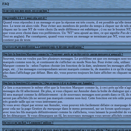
FAQ
Je ne vois pas mes posts, est-ce un bug ?
Que signifie
NT
? A quoi cela sert-il ?
Quand vous répondez à un message et que la réponse est très courte, il est possible qu'elle tien
titre. Le texte est alors vide. Pour éviter aux membres de perdre du temps à cliquer sur de tels 
cliquez sur la case NT de votre choix (la seule différence est esthétique ;-) ou sur le bouton NT
que vous avez choisi dans vos préférences. Un "NT" sera ajouté au titre, ce qui signifie
Pas de 
Text en anglais). Par conséquent, quand vous voyez un message se terminant par NT, vous save
contient pas de texte.
Qu'est-ce qu'un modérateur ? Comment puis-je devenir modérateur ?
Que fais la fonction Marquer comme lu ? Pourquoi, après m'en être servis, aucun message n'apparaît ?
Souvent, vous ne voulez pas lire plusieurs messages. Le problème est que ces messages sont to
marqués comme non-lu, et continuent de s'afficher en mode Non-lus. Pour éviter cela, utilisez 
Marquer comme lu : selon l'option choisie (en fonction de la date, seulement les messages affic
page, etc...) les messages correspondants seront marqués comme lu, de manière à ce qu'ils n'ap
plus dans l'affichage par défaut. Bien sûr, vous pouvez toujours les faire afficher en cliquant s
fils.
Que fais la fonction Fil comme lu ? Que se passe-t-il si je cliques sur Annuler ?
Ce lien a exactement le même effet que la fonction Marquer comme lu, à ceci près qu'elle n'agit
messages du fil sélectionné. De plus, si vous cliquez sur Annuler dans la boîte de dialogue qui a
fil sera marqué comme lu définitivement : si de nouveaux messages sont postés dans ce fil, ils 
seront pas affichés (ils ne seront pas marqués comme non-lus). Cette fonction est très utile pour
très grande taille qui ne vous intéressent pas.
Si vous avez cliqué par erreur sur Annuler, vous pouvez très facilement défaire ce marquage déf
pour cela sur la page
Gestion du marquage
dans le menu personnel, sur un forum quelconque
avec tous les fils marqués définitivement comme lu s'affichera, vous laissant la possibilité de voi
de les démarquer. Si vous démarquez un fil, les nouveaux messages vous seront affichés comm
Qu'est-ce qu'un flag ? Comment l'utiliser ?
J'ai voulu faire un copier-coller d'un texte, mais le menu contextuel ne s'est pas affiché ! Puis avoir accès au 