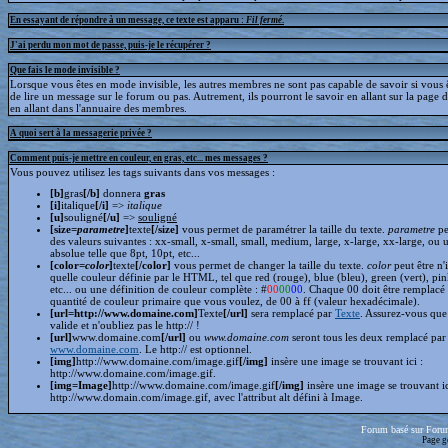
En essayant de répondre à un message, ce texte est apparu :
Fil fermé
.
J'ai perdu mon mot de passe, puis-je le récupérer ?
Que fais le mode invisible ?
Lorsque vous êtes en mode invisible, les autres membres ne sont pas capable de savoir si vous ê
de lire un message sur le forum ou pas. Autrement, ils pourront le savoir en allant sur la page d
en allant dans l'annuaire des membres.
A quoi sert à la messagerie privée ?
Comment puis-je mettre en couleur, en gras, etc... mes messages ?
Vous pouvez utilisez les tags suivants dans vos messages :
[b]
gras
[/b]
donnera
gras
[i]
italique
[/i]
=>
italique
[u]
souligné
[/u]
=>
souligné
[size=
parametre
]
texte
[/size]
vous permet de paramétrer la taille du texte.
parametre
pe
des valeurs suivantes : xx-small, x-small, small, medium, large, x-large, xx-large, ou 
absolue telle que 8pt, 10pt, etc...
[color=
color
]
texte
[/color]
vous permet de changer la taille du texte.
color
peut être n'
quelle couleur définie par le HTML, tel que red (rouge), blue (bleu), green (vert), pin
etc... ou une définition de couleur complète : #
00
00
00
. Chaque 00 doit être remplacé 
quantité de couleur primaire que vous voulez, de 00 à ff (valeur hexadécimale).
[url=http://www.domaine.com]
Texte
[/url]
sera remplacé par
Texte
. Assurez-vous que 
valide et n'oubliez pas le http:// !
[url]
www.domaine.com
[/url]
ou
www.domaine.com
seront tous les deux remplacé par
www.domaine.com
. Le http:// est optionnel.
[img]
http://www.domaine.com/image.gif
[/img]
insère une image se trouvant ici :
http://www.domaine.com/image.gif.
[img=Image]
http://www.domaine.com/image.gif
[/img]
insère une image se trouvant i
http://www.domain.com/image.gif, avec l'attribut alt défini à Image.
Forum basé sur Foru
Page g