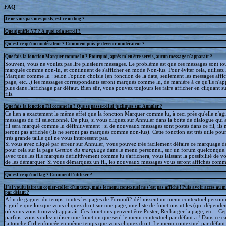
FAQ
Je ne vois pas mes posts, est-ce un bug ?
Que signifie
NT
? A quoi cela sert-il ?
Qu'est-ce qu'un modérateur ? Comment puis-je devenir modérateur ?
Que fais la fonction Marquer comme lu ? Pourquoi, après m'en être servis, aucun message n'apparaît ?
Souvent, vous ne voulez pas lire plusieurs messages. Le problème est que ces messages sont to
marqués comme non-lu, et continuent de s'afficher en mode Non-lus. Pour éviter cela, utilisez 
Marquer comme lu : selon l'option choisie (en fonction de la date, seulement les messages affic
page, etc...) les messages correspondants seront marqués comme lu, de manière à ce qu'ils n'ap
plus dans l'affichage par défaut. Bien sûr, vous pouvez toujours les faire afficher en cliquant s
fils.
Que fais la fonction Fil comme lu ? Que se passe-t-il si je cliques sur Annuler ?
Ce lien a exactement le même effet que la fonction Marquer comme lu, à ceci près qu'elle n'agit
messages du fil sélectionné. De plus, si vous cliquez sur Annuler dans la boîte de dialogue qui a
fil sera marqué comme lu définitivement : si de nouveaux messages sont postés dans ce fil, ils 
seront pas affichés (ils ne seront pas marqués comme non-lus). Cette fonction est très utile pour
très grande taille qui ne vous intéressent pas.
Si vous avez cliqué par erreur sur Annuler, vous pouvez très facilement défaire ce marquage déf
pour cela sur la page
Gestion du marquage
dans le menu personnel, sur un forum quelconque
avec tous les fils marqués définitivement comme lu s'affichera, vous laissant la possibilité de voi
de les démarquer. Si vous démarquez un fil, les nouveaux messages vous seront affichés comm
Qu'est-ce qu'un flag ? Comment l'utiliser ?
J'ai voulu faire un copier-coller d'un texte, mais le menu contextuel ne s'est pas affiché ! Puis avoir accès au 
par défaut ?
Afin de gagner du temps, toutes les pages de Forum82 définissent un menu contextuel personna
signifie que lorsque vous cliquez droit sur une page, une liste de fonctions utiles (qui dépende
où vous vous trouvez) apparaît. Ces fonctions peuvent être Poster, Recharger la page, etc... C
parfois, vous voulez utiliser une fonction que seul le menu contextuel par défaut a ! Dans ce c
la touche Ctrl enfoncée en même temps que vous cliquez droit. Le menu contextuel par défaut s