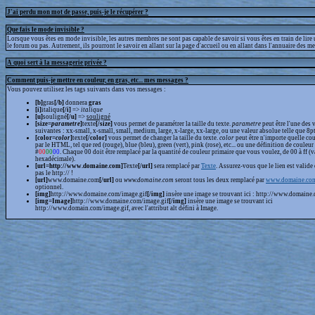
J'ai perdu mon mot de passe, puis-je le récupérer ?
Que fais le mode invisible ?
Lorsque vous êtes en mode invisible, les autres membres ne sont pas capable de savoir si vous êtes en train de lire
le forum ou pas. Autrement, ils pourront le savoir en allant sur la page d'accueil ou en allant dans l'annuaire des m
A quoi sert à la messagerie privée ?
Comment puis-je mettre en couleur, en gras, etc... mes messages ?
Vous pouvez utilisez les tags suivants dans vos messages :
[b]
gras
[/b]
donnera
gras
[i]
italique
[/i]
=>
italique
[u]
souligné
[/u]
=>
souligné
[size=
parametre
]
texte
[/size]
vous permet de paramétrer la taille du texte.
parametre
peut être l'une des 
suivantes : xx-small, x-small, small, medium, large, x-large, xx-large, ou une valeur absolue telle que 8pt,
[color=
color
]
texte
[/color]
vous permet de changer la taille du texte.
color
peut être n'importe quelle cou
par le HTML, tel que red (rouge), blue (bleu), green (vert), pink (rose), etc... ou une définition de couleur
#
00
00
00
. Chaque 00 doit être remplacé par la quantité de couleur primaire que vous voulez, de 00 à ff (v
hexadécimale).
[url=http://www.domaine.com]
Texte
[/url]
sera remplacé par
Texte
. Assurez-vous que le lien est valide 
pas le http:// !
[url]
www.domaine.com
[/url]
ou
www.domaine.com
seront tous les deux remplacé par
www.domaine.co
optionnel.
[img]
http://www.domaine.com/image.gif
[/img]
insère une image se trouvant ici : http://www.domaine.
[img=Image]
http://www.domaine.com/image.gif
[/img]
insère une image se trouvant ici
http://www.domain.com/image.gif, avec l'attribut alt défini à Image.