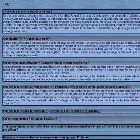
FAQ
Je ne vois pas mes posts, est-ce un bug ?
Ce n'est pas un bug, c'est une fonctionnalité ;-) En effet, Forum82 dispose d'une fonction qui permet de n'afficher q
de nouveaux messages on été postés, ce qui permet de les trouver très rapidement. A chaque vois que vous lisez un 
marqué comme lu, de la même manière que les messages que vous postez le sont. Par défaut, seuls les messages non
affichés, ce qui fait que vous ne voyez pas vos messages, à moins que quelqu'un y ait répondu. Pour voir vos messa
sur le lien Tous les fils. Votre message devrait être visible. Dans le cas contraire, recherchez quelques pages en arrièr
message est ancien).
Que signifie
NT
? A quoi cela sert-il ?
Quand vous répondez à un message et que la réponse est très courte, il est possible qu'elle tienne dans le titre. Le te
vide. Pour éviter aux membres de perdre du temps à cliquer sur de tels messages, cliquez sur la case NT de votre cho
différence est esthétique ;-) ou sur le bouton NT, selon ce que vous avez choisi dans vos préférences. Un "NT" sera a
ce qui signifie
Pas de texte
(No Text en anglais). Par conséquent, quand vous voyez un message se terminant par N
qu'il ne contient pas de texte.
Qu'est-ce qu'un modérateur ? Comment puis-je devenir modérateur ?
Un modérateur est un membre normal disposant de droits de modération : cela signifie que s'il trouve un message q
lieu d'être (diffamation, insultes raciales, etc...) il a la possibilité d'effacer le message, de la même manière qu'il peu
se trouvant dans un forum inaproprié vers le bon forum.
Seul un administrateur peut donner le droit de modération à un membre, il faut faut donc demander cela à un admini
Cependant, sachez que très peu de modérateurs sont en général nécessaires, et qu'ils doivent être de confiance...
Que fais la fonction Marquer comme lu ? Pourquoi, après m'en être servis, aucun message n'apparaît ?
Souvent, vous ne voulez pas lire plusieurs messages. Le problème est que ces messages sont toujours marqués com
continuent de s'afficher en mode Non-lus. Pour éviter cela, utilisez la fonction Marquer comme lu : selon l'option 
fonction de la date, seulement les messages affichés sur la page, etc...) les messages correspondants seront marqué
manière à ce qu'ils n'apparaissent plus dans l'affichage par défaut. Bien sûr, vous pouvez toujours les faire afficher
Tous les fils.
Que fais la fonction Fil comme lu ? Que se passe-t-il si je cliques sur Annuler ?
Qu'est-ce qu'un flag ? Comment l'utiliser ?
J'ai voulu faire un copier-coller d'un texte, mais le menu contextuel ne s'est pas affiché ! Puis avoir accès au 
par défaut ?
En essayant de répondre à un message, ce texte est apparu :
Fil fermé
.