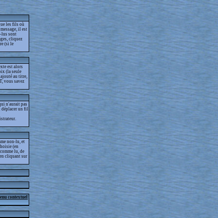
ue les fils où
message, il est
-lus sont
ges, cliquez
e (si le
xte est alors
ix (la seule
jouté au titre,
T, vous savez
ui n'aurait pas
t déplacer un fil
strateur.
me non-lu, et
choisie (en
s comme lu, de
 en cliquant sur
menu contextuel