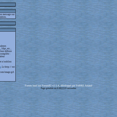
 un message sur
embres.
valeurs
 10pt, etc...
leur définie
 complète :
aleur
et n'oubliez
m
. Le http:// est
com/image.gif.
Forum basé sur Forum82 v2.5.4, développé par FABRE Arnaud
Page générée en 0.002259 secondes