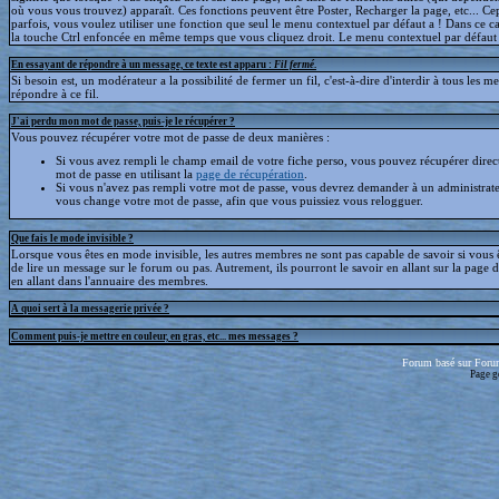
où vous vous trouvez) apparaît. Ces fonctions peuvent être Poster, Recharger la page, etc... C
parfois, vous voulez utiliser une fonction que seul le menu contextuel par défaut a ! Dans ce c
la touche Ctrl enfoncée en même temps que vous cliquez droit. Le menu contextuel par défaut s
En essayant de répondre à un message, ce texte est apparu :
Fil fermé
.
Si besoin est, un modérateur a la possibilité de fermer un fil, c'est-à-dire d'interdir à tous les 
répondre à ce fil.
J'ai perdu mon mot de passe, puis-je le récupérer ?
Vous pouvez récupérer votre mot de passe de deux manières :
Si vous avez rempli le champ email de votre fiche perso, vous pouvez récupérer dire
mot de passe en utilisant la
page de récupération
.
Si vous n'avez pas rempli votre mot de passe, vous devrez demander à un administrate
vous change votre mot de passe, afin que vous puissiez vous relogguer.
Que fais le mode invisible ?
Lorsque vous êtes en mode invisible, les autres membres ne sont pas capable de savoir si vous ê
de lire un message sur le forum ou pas. Autrement, ils pourront le savoir en allant sur la page d
en allant dans l'annuaire des membres.
A quoi sert à la messagerie privée ?
Comment puis-je mettre en couleur, en gras, etc... mes messages ?
Forum basé sur Foru
Page g