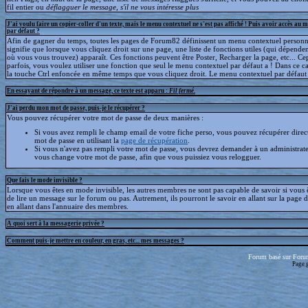
fil entier ou
déflagguer
le message, s'il ne vous intéresse plus
J'ai voulu faire un copier-coller d'un texte, mais le menu contextuel ne s'est pas affiché ! Puis avoir accès au 
par défaut ?
Afin de gagner du temps, toutes les pages de Forum82 définissent un menu contextuel personna
signifie que lorsque vous cliquez droit sur une page, une liste de fonctions utiles (qui dépende
où vous vous trouvez) apparaît. Ces fonctions peuvent être Poster, Recharger la page, etc... C
parfois, vous voulez utiliser une fonction que seul le menu contextuel par défaut a ! Dans ce c
la touche Ctrl enfoncée en même temps que vous cliquez droit. Le menu contextuel par défaut s
En essayant de répondre à un message, ce texte est apparu :
Fil fermé
.
J'ai perdu mon mot de passe, puis-je le récupérer ?
Vous pouvez récupérer votre mot de passe de deux manières :
Si vous avez rempli le champ email de votre fiche perso, vous pouvez récupérer dire
mot de passe en utilisant la
page de récupération
.
Si vous n'avez pas rempli votre mot de passe, vous devrez demander à un administrate
vous change votre mot de passe, afin que vous puissiez vous relogguer.
Que fais le mode invisible ?
Lorsque vous êtes en mode invisible, les autres membres ne sont pas capable de savoir si vous ê
de lire un message sur le forum ou pas. Autrement, ils pourront le savoir en allant sur la page d
en allant dans l'annuaire des membres.
A quoi sert à la messagerie privée ?
Comment puis-je mettre en couleur, en gras, etc... mes messages ?
Forum basé sur Foru
Page 