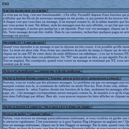
FAQ
Je ne vois pas mes posts, est-ce un bug ?
Ce n'est pas un bug, c'est une fonctionnalité ;-) En effet, Forum82 dispose d'une fonction qui 
n'afficher que les fils où de nouveaux messages on été postés, ce qui permet de les trouver trè
A chaque vois que vous lisez un message, il est marqué comme lu, de la même manière que le
que vous postez le sont. Par défaut, seuls les messages non-lus sont affichés, ce qui fait que v
pas vos messages, à moins que quelqu'un y ait répondu. Pour voir vos messages, cliquez sur le 
fils. Votre message devrait être visible. Dans le cas contraire, recherchez quelques pages en arriè
message est ancien).
Que signifie
NT
? A quoi cela sert-il ?
Quand vous répondez à un message et que la réponse est très courte, il est possible qu'elle tien
titre. Le texte est alors vide. Pour éviter aux membres de perdre du temps à cliquer sur de tels 
cliquez sur la case NT de votre choix (la seule différence est esthétique ;-) ou sur le bouton NT
que vous avez choisi dans vos préférences. Un "NT" sera ajouté au titre, ce qui signifie
Pas de 
Text en anglais). Par conséquent, quand vous voyez un message se terminant par NT, vous save
contient pas de texte.
Qu'est-ce qu'un modérateur ? Comment puis-je devenir modérateur ?
Que fais la fonction Marquer comme lu ? Pourquoi, après m'en être servis, aucun message n'apparaît ?
Souvent, vous ne voulez pas lire plusieurs messages. Le problème est que ces messages sont to
marqués comme non-lu, et continuent de s'afficher en mode Non-lus. Pour éviter cela, utilisez 
Marquer comme lu : selon l'option choisie (en fonction de la date, seulement les messages affic
page, etc...) les messages correspondants seront marqués comme lu, de manière à ce qu'ils n'ap
plus dans l'affichage par défaut. Bien sûr, vous pouvez toujours les faire afficher en cliquant s
fils.
Que fais la fonction Fil comme lu ? Que se passe-t-il si je cliques sur Annuler ?
Qu'est-ce qu'un flag ? Comment l'utiliser ?
Parfois, vous trouvez un message particulièrement intéressant, et vous voudriez en garder une t
le retrouver rapidement. C'est exactement ce à quoi l'option Flag (
drapeau
en anglais) sert ! 
lisez un message intéressant, cliquez sur le lien Flagger ce message. Par la suite, quand vous cli
lien Flags, en haut de la page, une liste de messages flaggués s'affiche, et vous pouvez au choix