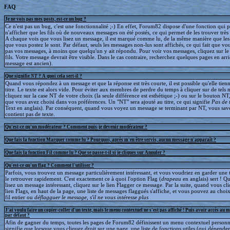
FAQ
Je ne vois pas mes posts, est-ce un bug ?
Ce n'est pas un bug, c'est une fonctionnalité ;-) En effet, Forum82 dispose d'une fonction qui 
n'afficher que les fils où de nouveaux messages on été postés, ce qui permet de les trouver trè
A chaque vois que vous lisez un message, il est marqué comme lu, de la même manière que le
que vous postez le sont. Par défaut, seuls les messages non-lus sont affichés, ce qui fait que v
pas vos messages, à moins que quelqu'un y ait répondu. Pour voir vos messages, cliquez sur le 
fils. Votre message devrait être visible. Dans le cas contraire, recherchez quelques pages en arriè
message est ancien).
Que signifie
NT
? A quoi cela sert-il ?
Quand vous répondez à un message et que la réponse est très courte, il est possible qu'elle tien
titre. Le texte est alors vide. Pour éviter aux membres de perdre du temps à cliquer sur de tels 
cliquez sur la case NT de votre choix (la seule différence est esthétique ;-) ou sur le bouton NT
que vous avez choisi dans vos préférences. Un "NT" sera ajouté au titre, ce qui signifie
Pas de 
Text en anglais). Par conséquent, quand vous voyez un message se terminant par NT, vous save
contient pas de texte.
Qu'est-ce qu'un modérateur ? Comment puis-je devenir modérateur ?
Que fais la fonction Marquer comme lu ? Pourquoi, après m'en être servis, aucun message n'apparaît ?
Que fais la fonction Fil comme lu ? Que se passe-t-il si je cliques sur Annuler ?
Qu'est-ce qu'un flag ? Comment l'utiliser ?
Parfois, vous trouvez un message particulièrement intéressant, et vous voudriez en garder une t
le retrouver rapidement. C'est exactement ce à quoi l'option Flag (
drapeau
en anglais) sert ! 
lisez un message intéressant, cliquez sur le lien Flagger ce message. Par la suite, quand vous cli
lien Flags, en haut de la page, une liste de messages flaggués s'affiche, et vous pouvez au choix
fil entier ou
déflagguer
le message, s'il ne vous intéresse plus
J'ai voulu faire un copier-coller d'un texte, mais le menu contextuel ne s'est pas affiché ! Puis avoir accès au 
par défaut ?
Afin de gagner du temps, toutes les pages de Forum82 définissent un menu contextuel personna
signifie que lorsque vous cliquez droit sur une page, une liste de fonctions utiles (qui dépende