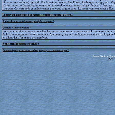
où vous vous trouvez) apparaît. Ces fonctions peuvent être Poster, Recharger la page, etc... C
parfois, vous voulez utiliser une fonction que seul le menu contextuel par défaut a ! Dans ce c
la touche Ctrl enfoncée en même temps que vous cliquez droit. Le menu contextuel par défaut s
En essayant de répondre à un message, ce texte est apparu :
Fil fermé
.
J'ai perdu mon mot de passe, puis-je le récupérer ?
Que fais le mode invisible ?
Lorsque vous êtes en mode invisible, les autres membres ne sont pas capable de savoir si vous ê
de lire un message sur le forum ou pas. Autrement, ils pourront le savoir en allant sur la page d
en allant dans l'annuaire des membres.
A quoi sert à la messagerie privée ?
Comment puis-je mettre en couleur, en gras, etc... mes messages ?
Forum basé sur Foru
Page g