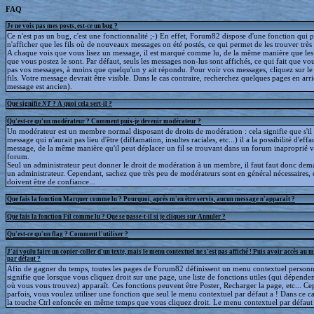
FAQ
Je ne vois pas mes posts, est-ce un bug ?
Ce n'est pas un bug, c'est une fonctionnalité ;-) En effet, Forum82 dispose d'une fonction qui 
n'afficher que les fils où de nouveaux messages on été postés, ce qui permet de les trouver trè
A chaque vois que vous lisez un message, il est marqué comme lu, de la même manière que le
que vous postez le sont. Par défaut, seuls les messages non-lus sont affichés, ce qui fait que v
pas vos messages, à moins que quelqu'un y ait répondu. Pour voir vos messages, cliquez sur le 
fils. Votre message devrait être visible. Dans le cas contraire, recherchez quelques pages en arriè
message est ancien).
Que signifie
NT
? A quoi cela sert-il ?
Qu'est-ce qu'un modérateur ? Comment puis-je devenir modérateur ?
Un modérateur est un membre normal disposant de droits de modération : cela signifie que s'il
message qui n'aurait pas lieu d'être (diffamation, insultes raciales, etc...) il a la possibilité d'effa
message, de la même manière qu'il peut déplacer un fil se trouvant dans un forum inaproprié v
forum.
Seul un administrateur peut donner le droit de modération à un membre, il faut faut donc dem
un administrateur. Cependant, sachez que très peu de modérateurs sont en général nécessaires, e
doivent être de confiance...
Que fais la fonction Marquer comme lu ? Pourquoi, après m'en être servis, aucun message n'apparaît ?
Que fais la fonction Fil comme lu ? Que se passe-t-il si je cliques sur Annuler ?
Qu'est-ce qu'un flag ? Comment l'utiliser ?
J'ai voulu faire un copier-coller d'un texte, mais le menu contextuel ne s'est pas affiché ! Puis avoir accès au 
par défaut ?
Afin de gagner du temps, toutes les pages de Forum82 définissent un menu contextuel personna
signifie que lorsque vous cliquez droit sur une page, une liste de fonctions utiles (qui dépende
où vous vous trouvez) apparaît. Ces fonctions peuvent être Poster, Recharger la page, etc... C
parfois, vous voulez utiliser une fonction que seul le menu contextuel par défaut a ! Dans ce c
la touche Ctrl enfoncée en même temps que vous cliquez droit. Le menu contextuel par défaut s