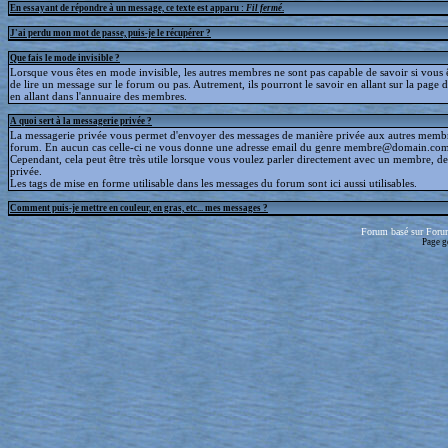
En essayant de répondre à un message, ce texte est apparu :
Fil fermé
.
J'ai perdu mon mot de passe, puis-je le récupérer ?
Que fais le mode invisible ?
Lorsque vous êtes en mode invisible, les autres membres ne sont pas capable de savoir si vous ê
de lire un message sur le forum ou pas. Autrement, ils pourront le savoir en allant sur la page d
en allant dans l'annuaire des membres.
A quoi sert à la messagerie privée ?
La messagerie privée vous permet d'envoyer des messages de manière privée aux autres memb
forum. En aucun cas celle-ci ne vous donne une adresse email du genre membre@domain.com
Cependant, cela peut être très utile lorsque vous voulez parler directement avec un membre, d
privée.
Les tags de mise en forme utilisable dans les messages du forum sont ici aussi utilisables.
Comment puis-je mettre en couleur, en gras, etc... mes messages ?
Forum basé sur Foru
Page g