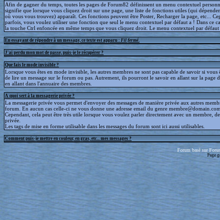
Afin de gagner du temps, toutes les pages de Forum82 définissent un menu contextuel personna
signifie que lorsque vous cliquez droit sur une page, une liste de fonctions utiles (qui dépende
où vous vous trouvez) apparaît. Ces fonctions peuvent être Poster, Recharger la page, etc... C
parfois, vous voulez utiliser une fonction que seul le menu contextuel par défaut a ! Dans ce c
la touche Ctrl enfoncée en même temps que vous cliquez droit. Le menu contextuel par défaut s
En essayant de répondre à un message, ce texte est apparu :
Fil fermé
.
J'ai perdu mon mot de passe, puis-je le récupérer ?
Que fais le mode invisible ?
Lorsque vous êtes en mode invisible, les autres membres ne sont pas capable de savoir si vous ê
de lire un message sur le forum ou pas. Autrement, ils pourront le savoir en allant sur la page d
en allant dans l'annuaire des membres.
A quoi sert à la messagerie privée ?
La messagerie privée vous permet d'envoyer des messages de manière privée aux autres memb
forum. En aucun cas celle-ci ne vous donne une adresse email du genre membre@domain.com
Cependant, cela peut être très utile lorsque vous voulez parler directement avec un membre, d
privée.
Les tags de mise en forme utilisable dans les messages du forum sont ici aussi utilisables.
Comment puis-je mettre en couleur, en gras, etc... mes messages ?
Forum basé sur Foru
Page g