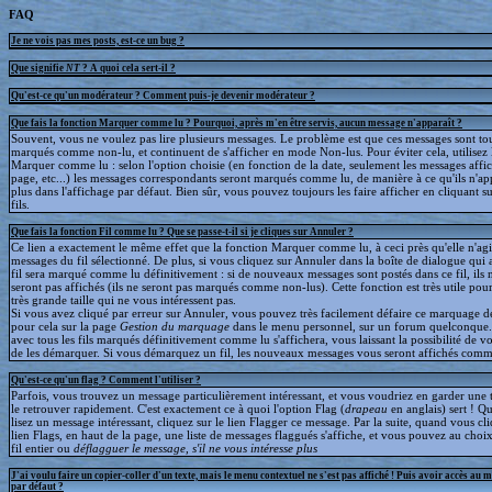
FAQ
Je ne vois pas mes posts, est-ce un bug ?
Que signifie
NT
? A quoi cela sert-il ?
Qu'est-ce qu'un modérateur ? Comment puis-je devenir modérateur ?
Que fais la fonction Marquer comme lu ? Pourquoi, après m'en être servis, aucun message n'apparaît ?
Souvent, vous ne voulez pas lire plusieurs messages. Le problème est que ces messages sont to
marqués comme non-lu, et continuent de s'afficher en mode Non-lus. Pour éviter cela, utilisez 
Marquer comme lu : selon l'option choisie (en fonction de la date, seulement les messages affic
page, etc...) les messages correspondants seront marqués comme lu, de manière à ce qu'ils n'ap
plus dans l'affichage par défaut. Bien sûr, vous pouvez toujours les faire afficher en cliquant s
fils.
Que fais la fonction Fil comme lu ? Que se passe-t-il si je cliques sur Annuler ?
Ce lien a exactement le même effet que la fonction Marquer comme lu, à ceci près qu'elle n'agit
messages du fil sélectionné. De plus, si vous cliquez sur Annuler dans la boîte de dialogue qui a
fil sera marqué comme lu définitivement : si de nouveaux messages sont postés dans ce fil, ils 
seront pas affichés (ils ne seront pas marqués comme non-lus). Cette fonction est très utile pour
très grande taille qui ne vous intéressent pas.
Si vous avez cliqué par erreur sur Annuler, vous pouvez très facilement défaire ce marquage déf
pour cela sur la page
Gestion du marquage
dans le menu personnel, sur un forum quelconque
avec tous les fils marqués définitivement comme lu s'affichera, vous laissant la possibilité de voi
de les démarquer. Si vous démarquez un fil, les nouveaux messages vous seront affichés comm
Qu'est-ce qu'un flag ? Comment l'utiliser ?
Parfois, vous trouvez un message particulièrement intéressant, et vous voudriez en garder une t
le retrouver rapidement. C'est exactement ce à quoi l'option Flag (
drapeau
en anglais) sert ! 
lisez un message intéressant, cliquez sur le lien Flagger ce message. Par la suite, quand vous cli
lien Flags, en haut de la page, une liste de messages flaggués s'affiche, et vous pouvez au choix
fil entier ou
déflagguer
le message, s'il ne vous intéresse plus
J'ai voulu faire un copier-coller d'un texte, mais le menu contextuel ne s'est pas affiché ! Puis avoir accès au 
par défaut ?