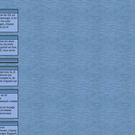
ue les fils où
message, il est
-lus sont
ges, cliquez
e (si le
xte est alors
ix (la seule
jouté au titre,
T, vous savez
me non-lu, et
choisie (en
s comme lu, de
 en cliquant sur
 du fil
lu
as marqués comme
la sur la page
nitivement
es nouveaux
ouver
essant, cliquez
essages flaggués