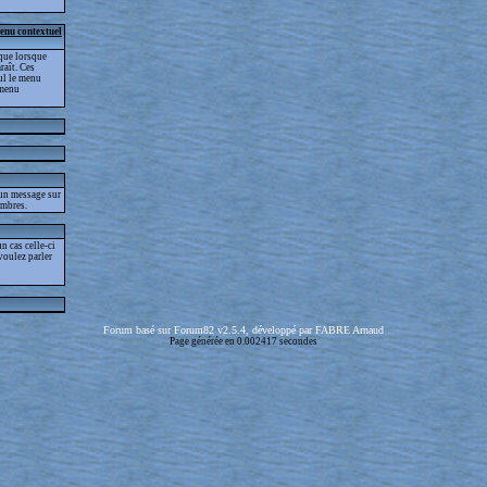
menu contextuel
que lorsque
raît. Ces
eul le menu
 menu
 un message sur
embres.
 cas celle-ci
voulez parler
Forum basé sur Forum82 v2.5.4, développé par FABRE Arnaud
Page générée en 0.002417 secondes