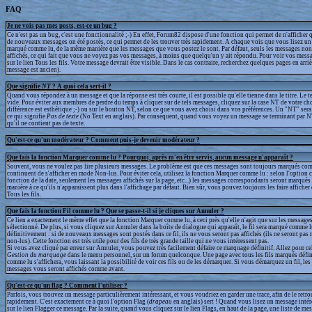
FAQ
Je ne vois pas mes posts, est-ce un bug ?
Ce n'est pas un bug, c'est une fonctionnalité ;-) En effet, Forum82 dispose d'une fonction qui permet de n'afficher q
de nouveaux messages on été postés, ce qui permet de les trouver très rapidement. A chaque vois que vous lisez un 
marqué comme lu, de la même manière que les messages que vous postez le sont. Par défaut, seuls les messages non
affichés, ce qui fait que vous ne voyez pas vos messages, à moins que quelqu'un y ait répondu. Pour voir vos messa
sur le lien Tous les fils. Votre message devrait être visible. Dans le cas contraire, recherchez quelques pages en arrièr
message est ancien).
Que signifie
NT
? A quoi cela sert-il ?
Quand vous répondez à un message et que la réponse est très courte, il est possible qu'elle tienne dans le titre. Le te
vide. Pour éviter aux membres de perdre du temps à cliquer sur de tels messages, cliquez sur la case NT de votre cho
différence est esthétique ;-) ou sur le bouton NT, selon ce que vous avez choisi dans vos préférences. Un "NT" sera a
ce qui signifie
Pas de texte
(No Text en anglais). Par conséquent, quand vous voyez un message se terminant par N
qu'il ne contient pas de texte.
Qu'est-ce qu'un modérateur ? Comment puis-je devenir modérateur ?
Que fais la fonction Marquer comme lu ? Pourquoi, après m'en être servis, aucun message n'apparaît ?
Souvent, vous ne voulez pas lire plusieurs messages. Le problème est que ces messages sont toujours marqués com
continuent de s'afficher en mode Non-lus. Pour éviter cela, utilisez la fonction Marquer comme lu : selon l'option 
fonction de la date, seulement les messages affichés sur la page, etc...) les messages correspondants seront marqué
manière à ce qu'ils n'apparaissent plus dans l'affichage par défaut. Bien sûr, vous pouvez toujours les faire afficher
Tous les fils.
Que fais la fonction Fil comme lu ? Que se passe-t-il si je cliques sur Annuler ?
Ce lien a exactement le même effet que la fonction Marquer comme lu, à ceci près qu'elle n'agit que sur les messages
sélectionné. De plus, si vous cliquez sur Annuler dans la boîte de dialogue qui apparaît, le fil sera marqué comme 
définitivement : si de nouveaux messages sont postés dans ce fil, ils ne vous seront pas affichés (ils ne seront p
non-lus). Cette fonction est très utile pour des fils de très grande taille qui ne vous intéressent pas.
Si vous avez cliqué par erreur sur Annuler, vous pouvez très facilement défaire ce marquage définitif. Allez pour ce
Gestion du marquage
dans le menu personnel, sur un forum quelconque. Une page avec tous les fils marqués défi
comme lu s'affichera, vous laissant la possibilité de voir ces fils ou de les démarquer. Si vous démarquez un fil, l
messages vous seront affichés comme avant.
Qu'est-ce qu'un flag ? Comment l'utiliser ?
Parfois, vous trouvez un message particulièrement intéressant, et vous voudriez en garder une trace, afin de le retr
rapidement. C'est exactement ce à quoi l'option Flag (
drapeau
en anglais) sert ! Quand vous lisez un message intér
sur le lien Flagger ce message. Par la suite, quand vous cliquez sur le lien Flags, en haut de la page, une liste de m