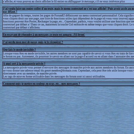
s'affiche, et vous pouvez au choix afficher le fil entier ou
déflagguer
le message, s'il ne vous intéresse plus
J'ai voulu faire un copier-coller d'un texte, mais le menu contextuel ne s'est pas affiché ! Puis avoir accès au 
par défaut ?
Afin de gagner du temps, toutes les pages de Forum82 définissent un menu contextuel personnalisé. Cela signifie 
vous cliquez droit sur une page, une liste de fonctions utiles (qui dépendent de la page où vous vous trouvez) appa
fonctions peuvent être Poster, Recharger la page, etc... Cependant, parfois, vous voulez utiliser une fonction que s
contextuel par défaut a ! Dans ce cas, maintenez la touche Ctrl enfoncée en même temps que vous cliquez droit. Le
contextuel par défaut s'affichera.
En essayant de répondre à un message, ce texte est apparu :
Fil fermé
.
J'ai perdu mon mot de passe, puis-je le récupérer ?
Que fais le mode invisible ?
Lorsque vous êtes en mode invisible, les autres membres ne sont pas capable de savoir si vous êtes en train de lire
le forum ou pas. Autrement, ils pourront le savoir en allant sur la page d'accueil ou en allant dans l'annuaire des m
A quoi sert à la messagerie privée ?
La messagerie privée vous permet d'envoyer des messages de manière privée aux autres membres du forum. En aucun
ne vous donne une adresse email du genre membre@domain.com. Cependant, cela peut être très utile lorsque vous 
directement avec un membre, de manière privée.
Les tags de mise en forme utilisable dans les messages du forum sont ici aussi utilisables.
Comment puis-je mettre en couleur, en gras, etc... mes messages ?